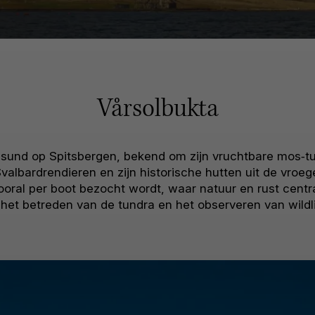
Vårsolbukta
llsund op Spitsbergen, bekend om zijn vruchtbare mos‑tun
Svalbardrendieren en zijn historische hutten uit de vro
oral per boot bezocht wordt, waar natuur en rust centr
j het betreden van de tundra en het observeren van wildli