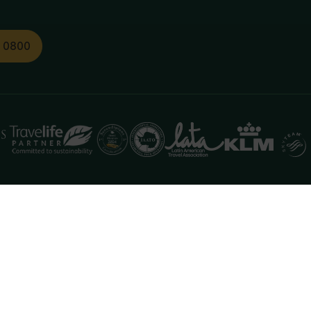
1 0800
functioneren. Meer informatie is beschikbaar in onze
pr