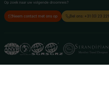
Op zoek naar uw volgende droomreis?
Neem contact met ons op
Bel ons: +31 (0) 23 22
Deze website gebruikt cookies
We gebruiken cookies om de website goed te laten 
je aan hiermee akkoord te gaan.