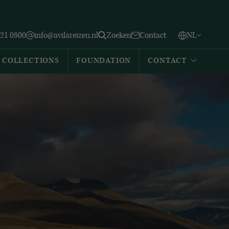
Vlaams
English
Zoeken
221 0800
info@avilareizen.nl
Zoeken
Contact
NL
Español
COLLECTIONS
FOUNDATION
CONTACT