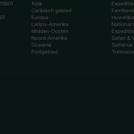
15B01
Azië
Expeditie
Caribisch gebied
Familiere
97
Europa
Huwelijk
Latijns-Amerika
National
Midden-Oosten
Expediti
Noord-Amerika
Safari & 
Oceanië
Selfdrive
Poolgebied
Treinreiz