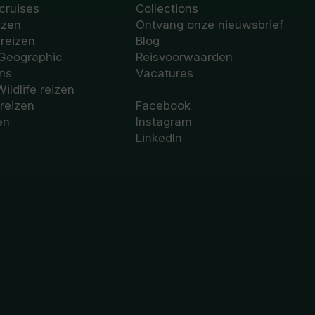
cruises
Collections
izen
Ontvang onze nieuwsbrief
sreizen
Blog
 Geographic
Reisvoorwaarden
ons
Vacatures
Wildlife reizen
 reizen
Facebook
en
Instagram
LinkedIn