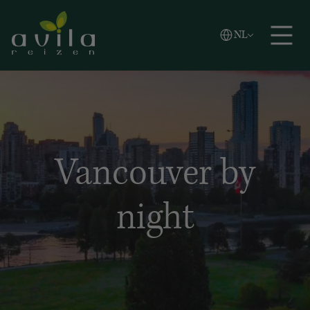
Vlaams
NL
Zoeken
English
Español
Vancouver by
night