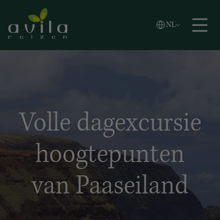
Vlaams
NL
Zoeken
English
Español
Volle dagexcursie
hoogtepunten
van Paaseiland