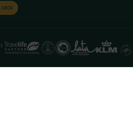
1 0800
functioneren. Meer informatie is beschikbaar in onze
pr