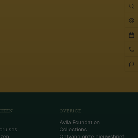
Zo
Rei
Pla
ee
Bel
afs
on
Sta
Ch
IZEN
OVERIGE
Avila Foundation
cruises
Collections
izen
Ontvang onze nieuwsbrief