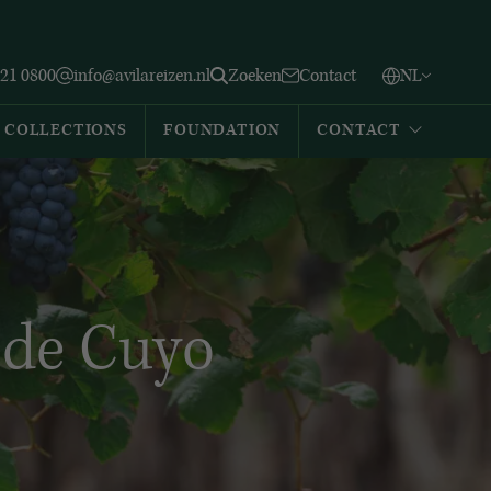
Vlaams
English
Zoeken
221 0800
info@avilareizen.nl
Zoeken
Contact
NL
Español
COLLECTIONS
FOUNDATION
CONTACT
 de Cuyo