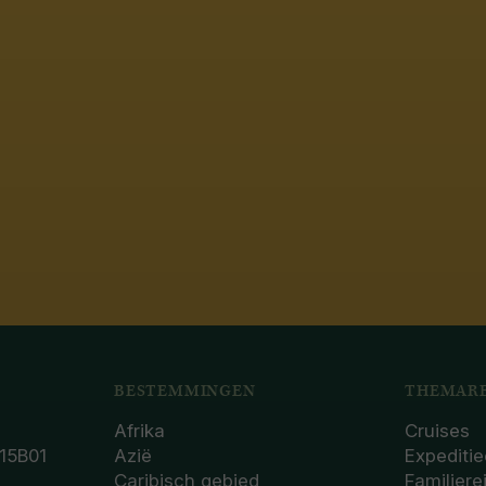
BESTEMMINGEN
THEMARE
Afrika
Cruises
15B01
Azië
Expeditie
Caribisch gebied
Familiere