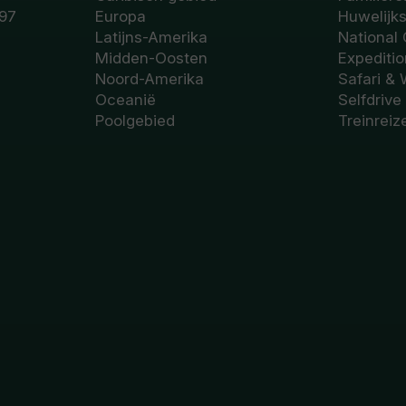
97
Europa
Huwelijk
Latijns-Amerika
National
Midden-Oosten
Expediti
Noord-Amerika
Safari & 
Oceanië
Selfdrive
Poolgebied
Treinreiz