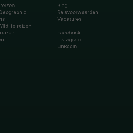
sreizen
Blog
 Geographic
Reisvoorwaarden
ons
Vacatures
Wildlife reizen
 reizen
Facebook
en
Instagram
LinkedIn