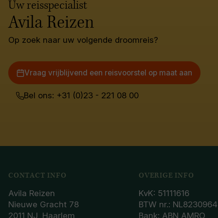
Uw reisspecialist
Avila Reizen
Op zoek naar uw volgende droomreis?
Vraag vrijblijvend een reisvoorstel op maat aan
Bel ons: +31 (0)23 - 221 08 00
CONTACT INFO
OVERIGE INFO
Avila Reizen
KvK: 51111616
Nieuwe Gracht 78
BTW nr.: NL8230964
2011 NJ, Haarlem
Bank: ABN AMRO