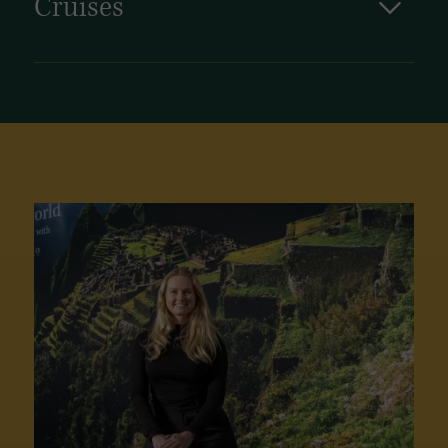
Cruises
Cruises in Indonesië varen langs spectaculaire
eilanden, ongerepte stranden en levendige
vissersdorpjes. Ontdek verborgen baaien,
kleurrijke koraalriffen en culturele parels zoals
in Komodo en Flores. Indonesië is de perfecte
uitvalsbasis voor cruises door de Indonesische
archipel, waar avontuur, natuur en cultuur
samenkomen op het water.
Bekijk onze cruises