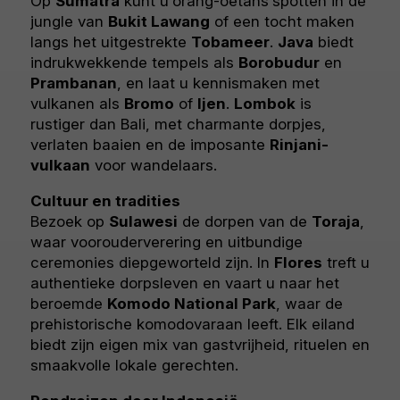
Op
Sumatra
kunt u
orang-oetans
spotten in de
jungle van
Bukit Lawang
of een tocht maken
langs het uitgestrekte
Tobameer
.
Java
biedt
indrukwekkende tempels als
Borobudur
en
Prambanan
, en laat u kennismaken met
vulkanen als
Bromo
of
Ijen
.
Lombok
is
rustiger dan Bali, met charmante dorpjes,
verlaten baaien en de imposante
Rinjani-
vulkaan
voor wandelaars.
Cultuur en tradities
Bezoek op
Sulawesi
de dorpen van de
Toraja
,
waar voorouderverering en uitbundige
ceremonies diepgeworteld zijn. In
Flores
treft u
authentieke dorpsleven en vaart u naar het
beroemde
Komodo National Park
, waar de
prehistorische komodovaraan leeft. Elk eiland
biedt zijn eigen mix van gastvrijheid, rituelen en
smaakvolle lokale gerechten.