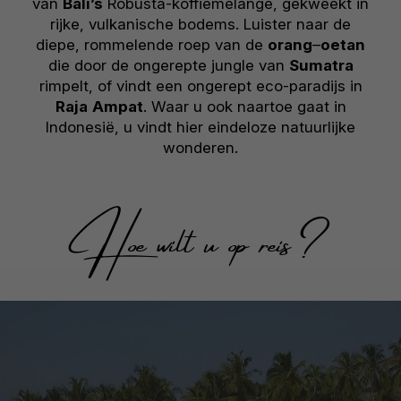
van
Bali’s
Robusta-koffiemelange, gekweekt in
rijke, vulkanische bodems. Luister naar de
diepe, rommelende roep van de
orang
–
oetan
die door de ongerepte jungle van
Sumatra
rimpelt, of vindt een ongerept eco-paradijs in
Raja
Ampat
. Waar u ook naartoe gaat in
Indonesië, u vindt hier eindeloze natuurlijke
wonderen.
Hoe wilt u op reis?