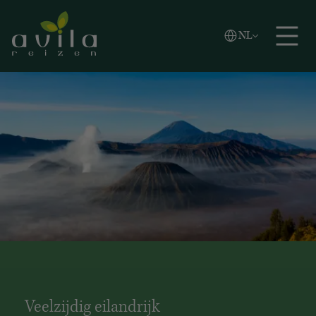
Vlaams
NL
Zoeken
English
Español
Veelzijdig eilandrijk