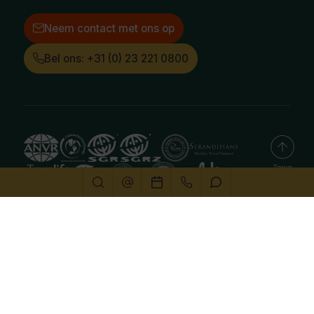
Neem contact met ons op
Bel ons: +31 (0) 23 221 0800
Deze website gebruikt cookies
We gebruiken cookies om de website goed te laten
functioneren. Meer informatie is beschikbaar in onze
privacyverklaring
. Door op accepteren te klikken, geef je
aan hiermee akkoord te gaan.