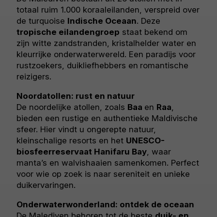
totaal ruim 1.000 koraaleilanden, verspreid over
de turquoise
Indische Oceaan
. Deze
tropische eilandengroep
staat bekend om
zijn witte zandstranden, kristalhelder water en
kleurrijke onderwaterwereld. Een paradijs voor
rustzoekers, duikliefhebbers en
romantische
reizigers.
Noordatollen: rust en natuur
De noordelijke atollen, zoals
Baa
en
Raa
,
bieden een rustige en authentieke Maldivische
sfeer. Hier vindt u ongerepte natuur,
kleinschalige resorts en het
UNESCO-
biosfeerreservaat Hanifaru Bay
, waar
manta’s en walvishaaien samenkomen. Perfect
voor wie op zoek is naar sereniteit en unieke
duikervaringen.
Onderwaterwonderland: ontdek de oceaan
De Malediven behoren tot de beste
duik- en