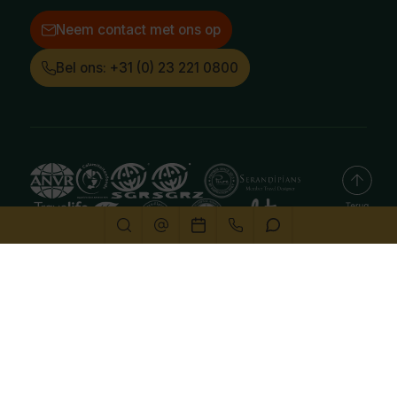
Neem contact met ons op
Bel ons: +31 (0) 23 221 0800
Deze website gebruikt cookies
We gebruiken cookies om de website goed te laten
functioneren. Meer informatie is beschikbaar in onze
privacyverklaring
. Door op accepteren te klikken, geef je
aan hiermee akkoord te gaan.