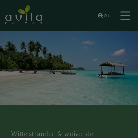
Vlaams
NL
Zoeken
English
Español
Witte stranden & wuivende