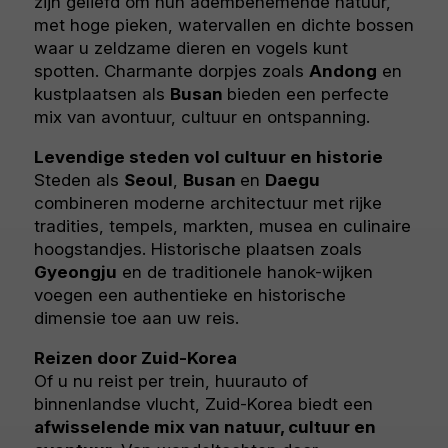
zijn geliefd om hun adembenemende natuur,
met hoge pieken, watervallen en dichte bossen
waar u zeldzame dieren en vogels kunt
spotten. Charmante dorpjes zoals
Andong
en
kustplaatsen als
Busan
bieden een perfecte
mix van avontuur, cultuur en ontspanning.
Levendige steden vol cultuur en historie
Steden als
Seoul
,
Busan
en
Daegu
combineren moderne architectuur met rijke
tradities, tempels, markten, musea en culinaire
hoogstandjes. Historische plaatsen zoals
Gyeongju
en de traditionele hanok-wijken
voegen een authentieke en historische
dimensie toe aan uw reis.
Reizen door Zuid-Korea
Of u nu reist per trein, huurauto of
binnenlandse vlucht, Zuid-Korea biedt een
afwisselende mix van natuur, cultuur en