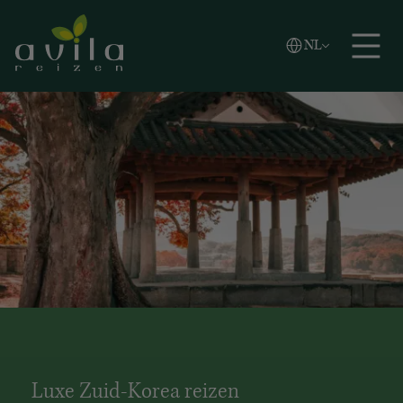
Vlaams
NL
Zoeken
English
Español
Luxe Zuid-Korea reizen