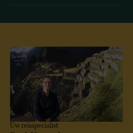
spectaculaire kusten, prachtige eilanden en
bruisende havensteden. Daarnaast vormt het
land een perfecte uitvalsbasis voor tochten
naar nabijgelegen bestemmingen zoals Japan
en China.
Bekijk onze cruises
Uw reisspecialist