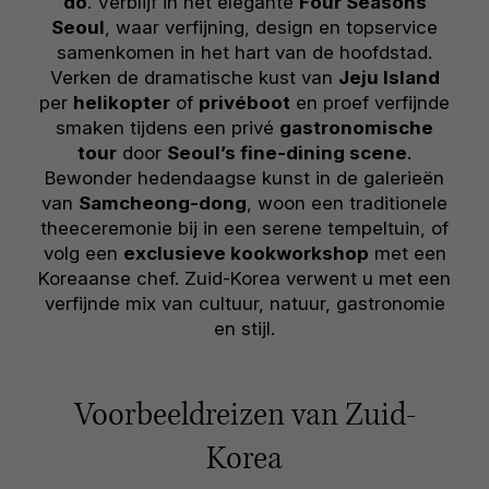
do
. Verblijf in het elegante
Four Seasons
Seoul
, waar verfijning, design en topservice
samenkomen in het hart van de hoofdstad.
Verken de dramatische kust van
Jeju Island
per
helikopter
of
privéboot
en proef verfijnde
smaken tijdens een privé
gastronomische
tour
door
Seoul’s fine-dining scene
.
Bewonder hedendaagse kunst in de galerieën
van
Samcheong-dong
, woon een traditionele
theeceremonie bij in een serene tempeltuin, of
volg een
exclusieve kookworkshop
met een
Koreaanse chef. Zuid-Korea verwent u met een
verfijnde mix van cultuur, natuur, gastronomie
en stijl.
Voorbeeldreizen van Zuid-
Korea