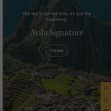
The sky is not the limit, it’s just the
beginning!
Avila Signature
Ontdek
Zo
Rei
Pla