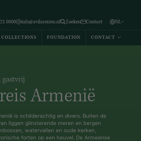
Vlaams
English
Zoeken
221 0800
info@avilareizen.nl
Zoeken
Contact
NL
Español
COLLECTIONS
FOUNDATION
CONTACT
 gastvrij
reis Armenië
enië is schilderachtig en divers. Buiten de
an liggen glinsterende meren en bergen
nbossen, watervallen en oude kerken,
storische forten op een heuvel. De Armeense