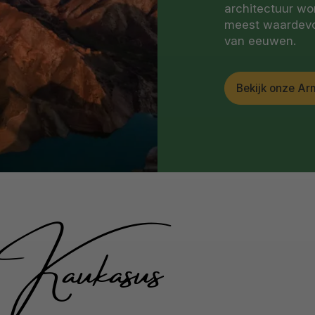
architectuur wo
meest waardevol
van eeuwen.
Bekijk onze Ar
 Kaukasus