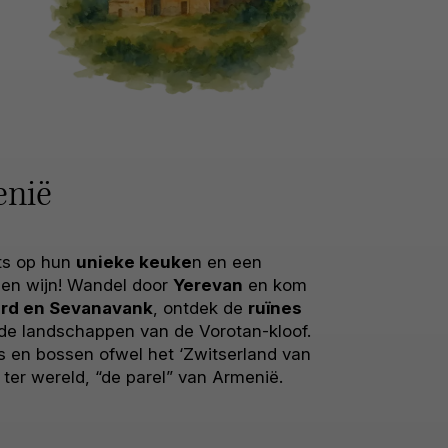
enië
ots op hun
unieke keuke
n en een
 en wijn! Wandel door
Yerevan
en kom
rd en Sevanavank
, ontdek de
ruïnes
de landschappen van de Vorotan-kloof.
s en bossen ofwel het ‘Zwitserland van
er wereld, “de parel” van Armenië.