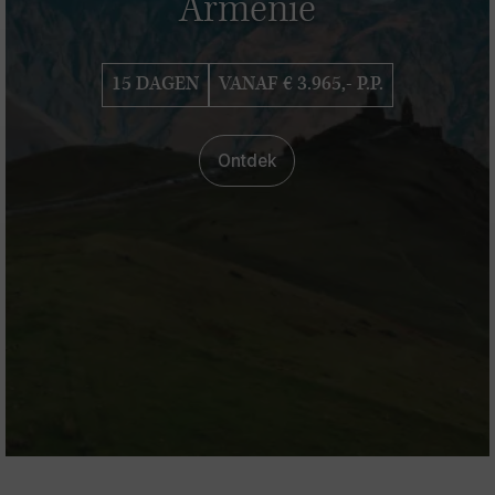
Armenië
15 DAGEN
VANAF € 3.965,- P.P.
Ontdek