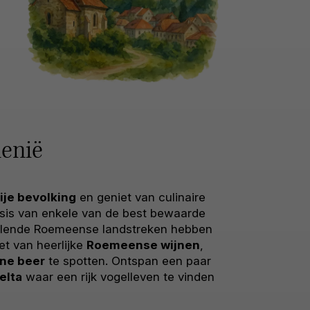
enië
ije bevolking
en geniet van culinaire
asis van enkele van de best bewaarde
illende Roemeense landstreken hebben
t van heerlijke
Roemeense wijnen
,
ine beer
te spotten. Ontspan een paar
elta
waar een rijk vogelleven te vinden