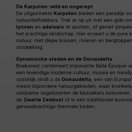
De Karpaten: wild en ongerept
De uitgestrekte
Karpaten
bieden een paradijs vo
natuurliefhebbers. Trek er op uit met een gids o
lynxen
en
adelaars
te spotten, of geniet simpel
het prachtige landschap. Hier ervaart u de pure 
natuur, met diepe bossen, rivieren en bergtoppen
ontdekking.
Dynamische steden en de Donaudelta
Boekarest combineert imposante Belle Époque-a
een levendige moderne cultuur, musea en trendy
oostelijk vindt u de
Donaudelta
, een van Europa’
meest bijzondere natuurgebieden, waar kronkel
zeldzame vogelsoorten de bezoekers betoveren.
de
Zwarte Zeekust
of in een traditioneel kuuro
geneeskrachtige thermale baden.