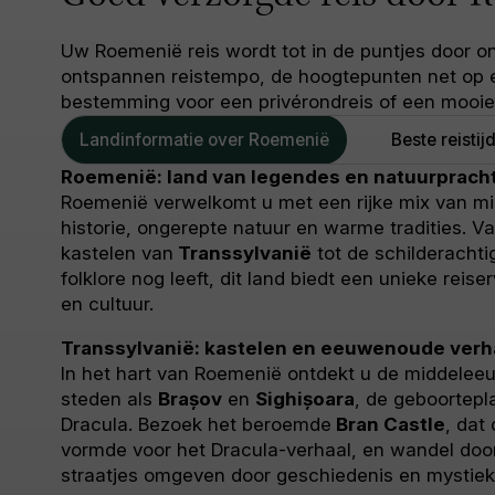
Uw Roemenië reis wordt tot in de puntjes door o
ontspannen reistempo, de hoogtepunten net op e
bestemming voor een privérondreis of een mooie 
Landinformatie over Roemenië
Beste reisti
Roemenië: land van legendes en natuurprach
Roemenië verwelkomt u met een rijke mix van m
historie, ongerepte natuur en warme tradities. V
kastelen van
Transsylvanië
tot de schilderachti
folklore nog leeft, dit land biedt een unieke reise
en cultuur.
Transsylvanië: kastelen en eeuwenoude verh
In het hart van Roemenië ontdekt u de middele
steden als
Brașov
en
Sighișoara
, de geboortepl
Dracula. Bezoek het beroemde
Bran Castle
, dat 
vormde voor het Dracula-verhaal, en wandel doo
straatjes omgeven door geschiedenis en mystiek