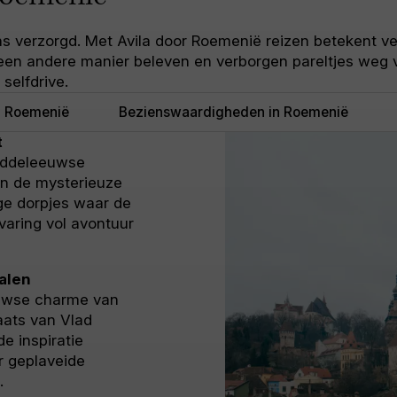
ns verzorgd. Met Avila door Roemenië reizen betekent v
en andere manier beleven en verborgen pareltjes weg 
selfdrive.
jd Roemenië
Bezienswaardigheden in Roemenië
t
iddeleeuwse
an de mysterieuze
ge dorpjes waar de
rvaring vol avontuur
alen
euwse charme van
aats van Vlad
de inspiratie
r geplaveide
.