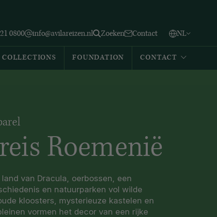
Vlaams
English
Zoeken
221 0800
info@avilareizen.nl
Zoeken
Contact
NL
Español
COLLECTIONS
FOUNDATION
CONTACT
arel
reis Roemenië
 land van Dracula, oerbossen, een
schiedenis en natuurparken vol wilde
ude kloosters, mysterieuze kastelen en
tpleinen vormen het decor van een rijke