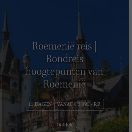
Roemenië reis |
Rondreis
hoogtepunten van
Roemenië
15 DAGEN
VANAF € 3.095,- P.P.
Ontdek