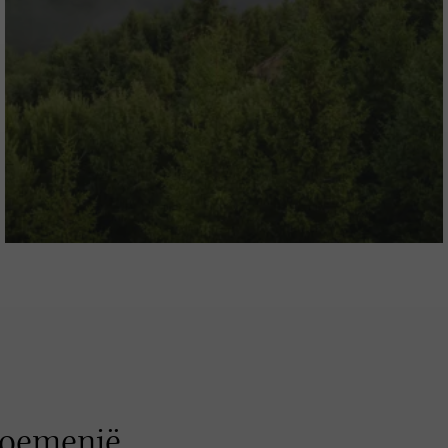
Roemenië