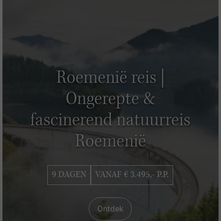
Roemenië reis |
Ongerepte &
fascinerend natuurreis
Roemenië
9 DAGEN
VANAF € 3.495,- P.P.
Ontdek