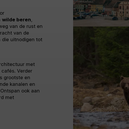
or
m
wilde beren
,
weg van de rust en
kracht van de
 die uitnodigen tot
rchitectuur met
 cafés. Verder
s grootste en
ende kanalen en
 Ontspan ook aan
ord met