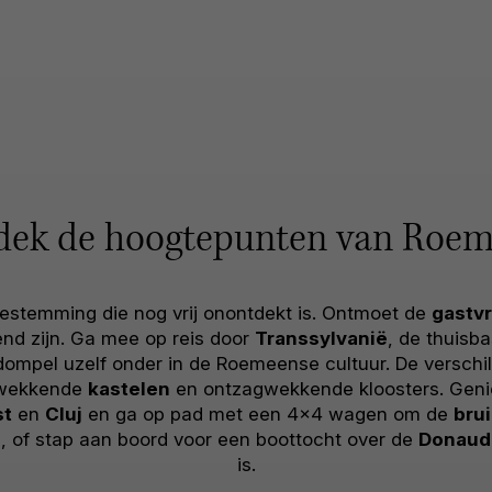
dek de hoogtepunten van Roem
estemming die nog vrij onontdekt is. Ontmoet de
gastvr
end zijn. Ga mee op reis door
Transsylvanië
, de thuisb
ompel uzelf onder in de Roemeense cultuur. De versch
ukwekkende
kastelen
en ontzagwekkende kloosters. Genie
st
en
Cluj
en ga op pad met een 4×4 wagen om de
bru
e
, of stap aan boord voor een boottocht over de
Donaud
is.