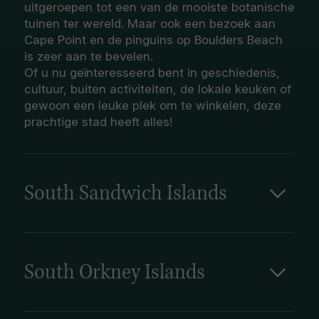
uitgeroepen tot een van de mooiste botanische
tuinen ter wereld. Maar ook een bezoek aan
Cape Point en de pinguins op Boulders Beach
is zeer aan te bevelen.
Of u nu geïnteresseerd bent in geschiedenis,
cultuur, buiten activiteiten, de lokale keuken of
gewoon een leuke plek om te winkelen, deze
prachtige stad heeft alles!
South Sandwich Islands
In de afgelegen uitgestrektheid van de
zuidelijke Atlantische Oceaan, op ongeveer
1.390 kilometer ten zuidoosten van de
Falklandeilanden, vormen de Zuidelijke
South Orkney Islands
Sandwicheilanden een boog door ijskoude
Gelegen ten noordoosten van het Antarctische
wateren, gevormd door vulkanische krachten
schiereiland, zijn de Zuidelijke Orkneyeilanden
en de krachtige Antarctische Circumpolaire