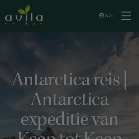
Vlaams
NL
Zoeken
English
Español
Antarctica reis |
Antarctica
expeditie van