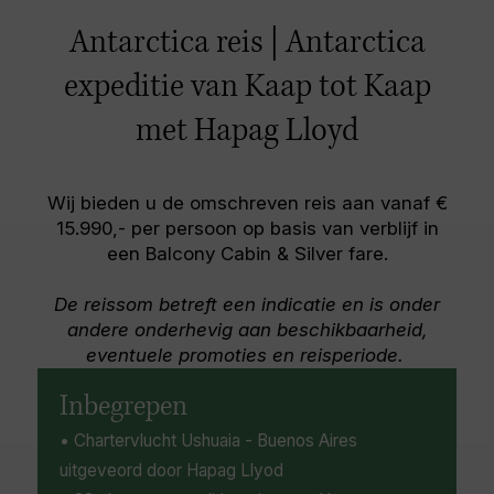
walvis op het ruige schiereiland Valdes en de
weelderige valleien van de Lakes District en
prachtige Patagonische ijsvelden met
Antarctica reis | Antarctica
Araucania samenkomen.
kolossale gletsjers. Populaire activiteiten zijn
onder meer: wandelen, kamperen, walvissen
expeditie van Kaap tot Kaap
spotten, bergbeklimmen, klimmen en
met Hapag Lloyd
paardrijden.
Wij bieden u de omschreven reis aan vanaf €
15.990,- per persoon op basis van verblijf in
een Balcony Cabin & Silver fare.
De reissom betreft een indicatie en is onder
andere onderhevig aan beschikbaarheid,
eventuele promoties en reisperiode.
Inbegrepen
• Chartervlucht Ushuaia - Buenos Aires
uitgeveord door Hapag Llyod