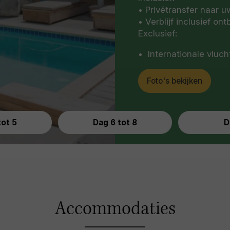
voor een authentieke 
• Privétransfer naar u
• Verblijf inclusief ontb
Exclusief:
Internationale vluch
Foto's bekijken
tot 5
Dag 6 tot 8
D
Accommodaties