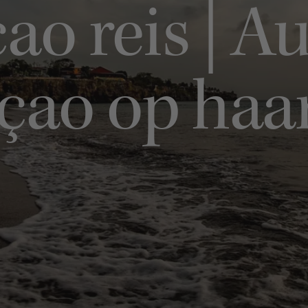
ao reis | Au
çao op haar