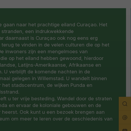
 te gaan naar het prachtige eiland Curaçao. Het
te stranden, een indrukwekkende
r daarnaast is Curaçao ook nog eens erg
is terug te vinden in de velen culturen die op het
 De inwoners zijn een mengelmoes van
die op het eiland hebben gewoond, hierdoor
rlandse, Latijns-Amerikaanse, Afrikaanse en
. U verblijft de komende nachten in de
rmaai gelegen in Willemstad. U wandelt binnen
r het stadscentrum, de wijken Punda en
dsstrand.
t u ter vrije besteding. Wandel door de straten
Zo
nda en ervaar de koloniale gebouwen en de
er heerst. Ook kunt u een bezoek brengen aan
Rei
eum om meer te leren over de geschiedenis van
nhandel of geniet van een lunch bij Plasa Bieu
Pla