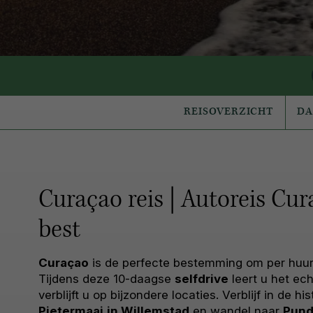
REISOVERZICHT
D
Curaçao reis | Autoreis Cu
best
Curaçao
is de perfecte bestemming om per huur
Tijdens deze 10-daagse
selfdrive
leert u het ec
verblijft u op bijzondere locaties. Verblijf in de hi
Pietermaai
in Willemstad
en wandel naar
Pund