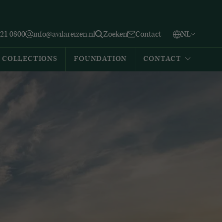
Vlaams
English
Zoeken
221 0800
info@avilareizen.nl
Zoeken
Contact
NL
Español
COLLECTIONS
FOUNDATION
CONTACT