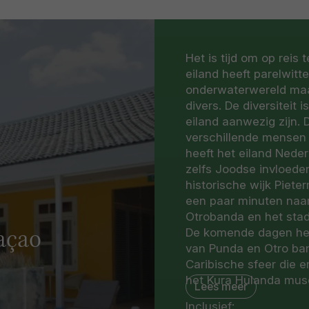
Het is tijd om op reis
eiland heeft parelwit
onderwaterwereld maa
divers. De diversiteit 
eiland aanwezig zijn.
verschillende mensen 
heeft het eiland Nede
zelfs Joodse invloeden
historische wijk Piete
een paar minuten naa
Otrobanda en het sta
De komende dagen heef
raçao
van Punda en Otro ba
Caribische sfeer die 
het Kura Hulanda mus
Lees meer
het eiland en de slave
Inclusief: