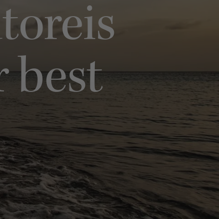
toreis
 best