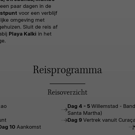
een paar dagen in de
stpunt
voor een verblijf
lijke omgeving met
ehuizen. Sluit de reis af
abij
Playa Kalki
in het
ge.
Reisprogramma
Reisoverzicht
çao
Dag 4 - 5
Willemstad - Band
Santa Martha)
unt
Dag 9
Vertrek vanuit Curaç
Dag 10
Aankomst