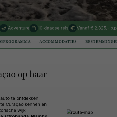
Adventure
10-daagse reis
Vanaf € 2.325,- p.p
AGPROGRAMMA
ACCOMMODATIES
BESTEMMINGE
raçao op haar
auto te ontdekken.
hte Curaçao kennen en
storische wijk
a, Otrobanda, Mambo