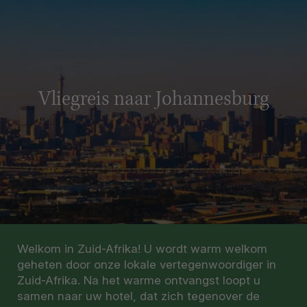
Vliegreis naar Johannesburg
Welkom in Zuid-Afrika! U wordt warm welkom
geheten door onze lokale vertegenwoordiger in
Zuid-Afrika. Na het warme ontvangst loopt u
samen naar uw hotel, dat zich tegenover de