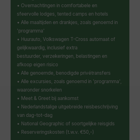
afgelegen avontuur zijn er vele prachtige
• Overnachtingen in comfortabele en
minder bezochte gebieden zoals de stranden
sfeervolle lodges, tented camps en hotels
van het eiland Benguerra, de historische
Portugese en islamitische architectuur van het
• Alle maaltijden en drankjes, zoals genoemd in
Mozambique Island of de natuur van het
'programma'
Gorongosa National Park. Hoe u ook kiest om
• Huurauto, Volkswagen T-Cross automaat of
uw tijd door te brengen in deze uitzonderlijk
gelijkwaardig, inclusief extra
mooie bestemming, u zult waarschijnlijk met
bestuurder, verzekeringen, belastingen en
een bezwaard gemoed vertrekken en een
afkoop eigen risico
brandend verlangen om keer op keer terug te
keren.
• Alle genoemde, benodigde privétransfers
• Alle excursies, zoals genoemd in 'programma',
waaronder snorkelen
• Meet & Greet bij aankomst
• Nederlandstalige uitgebreide reisbeschrijving
van dag-tot-dag
• National Geographic of soortgelijke reisgids
• Reserveringskosten (t.w.v. €50,-)