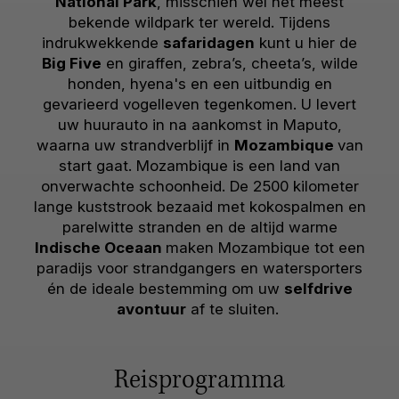
National Park
, misschien wel het meest
bekende wildpark ter wereld. Tijdens
indrukwekkende
safaridagen
kunt u hier de
Big Five
en giraffen, zebra’s, cheeta’s, wilde
honden, hyena's en een uitbundig en
gevarieerd vogelleven tegenkomen. U levert
uw huurauto in na aankomst in Maputo,
waarna uw strandverblijf in
Mozambique
van
start gaat. Mozambique is een land van
onverwachte schoonheid. De 2500 kilometer
lange kuststrook bezaaid met kokospalmen en
parelwitte stranden en de altijd warme
Indische Oceaan
maken Mozambique tot een
paradijs voor strandgangers en watersporters
én de ideale bestemming om uw
selfdrive
avontuur
af te sluiten.
Reisprogramma