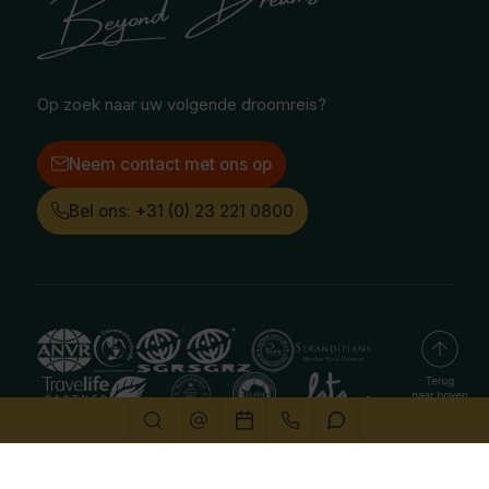
Facebook
Instagram
LinkedIn
Op zoek naar uw volgende droomreis?
Neem contact met ons op
Bel ons: +31 (0) 23 221 0800
Deze website gebruikt cookies