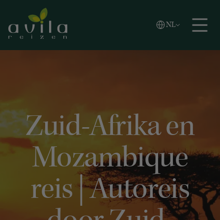
Vlaams
NL
Zoeken
English
Español
Zuid-Afrika en
Mozambique
reis | Autoreis