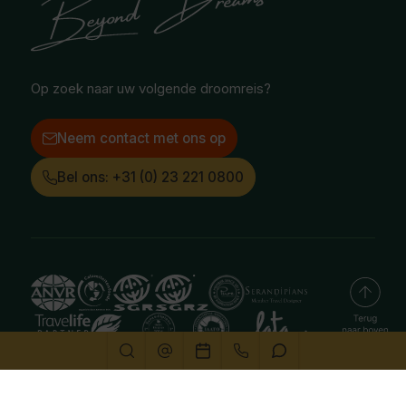
Treinreizen
Facebook
Instagram
LinkedIn
Op zoek naar uw volgende droomreis?
Neem contact met ons op
Bel ons: +31 (0) 23 221 0800