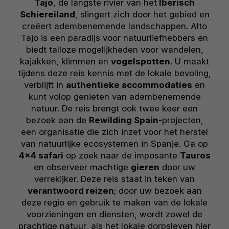
Tajo
, de langste rivier van het
Iberisch
Schiereiland
, slingert zich door het gebied en
creëert adembenemende landschappen. Alto
Tajo is een paradijs voor natuurliefhebbers en
biedt talloze mogelijkheden voor wandelen,
kajakken, klimmen en
vogelspotten
. U maakt
tijdens deze reis kennis met de lokale bevoling,
verblijft in
authentieke accommodaties
en
kunt volop genieten van adembenemende
natuur. De reis brengt ook twee keer een
bezoek aan de
Rewilding Spain
-projecten,
een organisatie die zich inzet voor het herstel
van natuurlijke ecosystemen in Spanje. Ga op
4x4 safari
op zoek naar de imposante
Tauros
en observeer machtige
gieren
door uw
verrekijker. Deze reis staat in teken van
verantwoord reizen
; door uw bezoek aan
deze regio en gebruik te maken van de lokale
voorzieningen en diensten, wordt zowel de
prachtige natuur, als het lokale dorpsleven hier