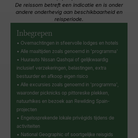
monastery in the country. Nature lovers have
van het Nationaal Park Tablas de Daimiel zijn
De reissom betreft een indicatie en is onder
plenty to see and do, too, with the Sierra de
rijk aan vogelsoorten, dus vergeet je verrekijker
andere onderhevig aan beschikbaarheid en
Guadarrama Mountains nearby providing
niet!
reisperiode.
wonderful opportunities for hiking in summer
and skiing in winter, and fantastic encounters
Inbegrepen
with the wilderness in the Guadarrama
• Overnachtingen in sfeervolle lodges en hotels
National Park at large.
• Alle maaltijden zoals genoemd in 'programma'
• Huurauto Nissan Qashqai of gelijkwaardig
inclusief verzekeringen, belastingen, extra
bestuurder en afkoop eigen risico
• Alle excursies zoals genoemd in 'programma',
waaronder picknicks op pittoreske plekken,
natuurhikes en bezoek aan Rewilding Spain-
projecten
• Engelssprekende lokale privégids tijdens de
activiteiten
• National Geographic of soortgelijke reisgids