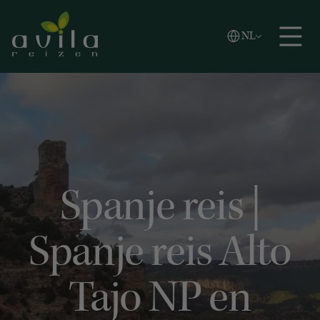
Vlaams
NL
Zoeken
English
Español
Spanje reis |
Spanje reis Alto
Tajo NP en