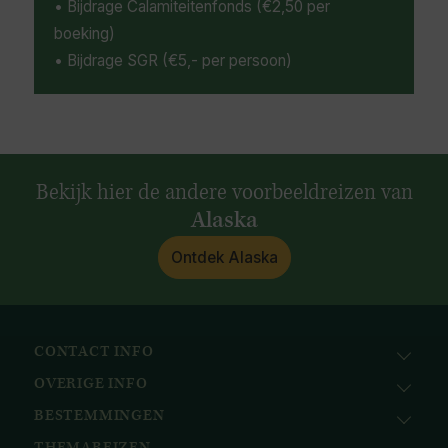
• Bijdrage Calamiteitenfonds (€2,50 per
boeking)
• Bijdrage SGR (€5,- per persoon)
Bekijk hier de andere voorbeeldreizen van
Alaska
Ontdek Alaska
CONTACT INFO
OVERIGE INFO
Avila Reizen
Nieuwe Gracht 78
BESTEMMINGEN
KvK: 51111616
2011 NJ, Haarlem
BTW nr.: NL823096415B01