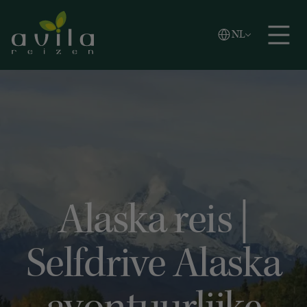
Vlaams
NL
Zoeken
English
Español
Alaska reis |
Selfdrive Alaska