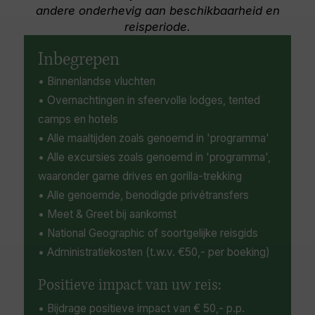
gorilla’s en buffels. Tegelijkertijd dienen het
gorilla-trekking.
andere onderhevig aan beschikbaarheid en
estuarium en de stranden als broedgebied voor
reisperiode.
de lederschildpad, de karetschildpad en de
olive ridley-schildpad. Houd ook oog voor de
Inbegrepen
indrukwekkende bultrugwalvissen, die het
• Binnenlandse vluchten
gebied vaak bezoeken tijdens het droge
• Overnachtingen in sfeervolle lodges, tented
seizoen van juli tot oktober.
camps en hotels
• Alle maaltijden zoals genoemd in 'programma'
• Alle excursies zoals genoemd in 'programma',
waaronder game drives en gorilla-trekking
• Alle genoemde, benodigde privétransfers
• Meet & Greet bij aankomst
• National Geographic of soortgelijke reisgids
• Administratiekosten (t.w.v. €50,- per boeking)
Positieve impact van uw reis:
• Bijdrage positieve impact van € 50,- p.p.