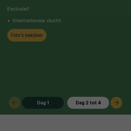
kunt hier genieten van rustige stranden,
vriendelijke service en een ontspannen sfeer
Exclusief:
onder het geluid van de golven tijdens uw verblijf.
Internationale vlucht
Foto's bekijken
Dag 1
Dag 2 tot 4