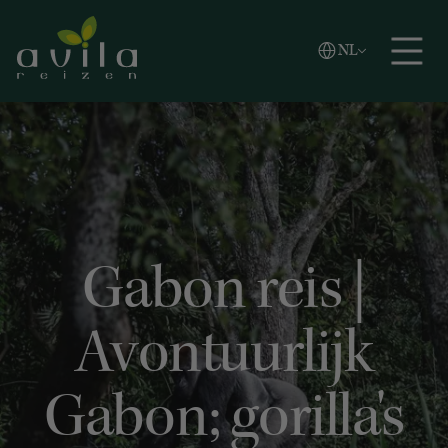
Vlaams
NL
Zoeken
English
Español
Gabon reis |
Avontuurlijk
Gabon; gorilla's