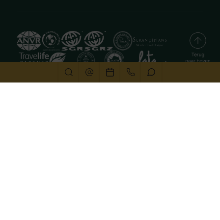
Deze website gebruikt cookies
We gebruiken cookies om de website goed te laten
functioneren. Meer informatie is beschikbaar in onze
privacyverklaring
. Door op accepteren te klikken, geef je
aan hiermee akkoord te gaan.
Alleen noodzakelijk
Aanpassen
Alles accepteren