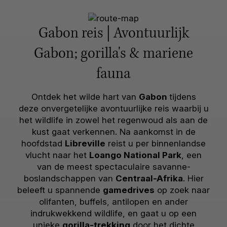
Gabon reis | Avontuurlijk
Gabon; gorilla's & mariene
fauna
Ontdek het wilde hart van
Gabon
tijdens
deze onvergetelijke avontuurlijke reis waarbij u
het wildlife in zowel het regenwoud als aan de
kust gaat verkennen. Na aankomst in de
hoofdstad
Libreville
reist u per binnenlandse
vlucht naar het
Loango National Park
, een
van de meest spectaculaire savanne-
boslandschappen van
Centraal-Afrika
. Hier
beleeft u spannende
gamedrives
op zoek naar
olifanten, buffels, antilopen en ander
indrukwekkend wildlife, en gaat u op een
unieke
gorilla-trekking
door het dichte