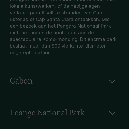
lokale kunstwerken, of de nabijgelegen
verlaten paradijselijke stranden van Cap
Esterias of Cap Santa Clara ontdekken. Mis
een bezoek aan het Pongara Nationaal Park
niet, net buiten de hoofdstad aan de
spectaculaire Komo-monding. Dit enorme park
beslaat meer dan 900 vierkante kilometer
ongerepte natuur.
Gabon
Dit land, dat de evenaar doorkruist aan de
westkust van Afrika, is een natuurlijk prachtig
land en een waar paradijs voor avontuurlijke
natuurliefhebbers. Met vlakke rivieroevers en
Loango National Park
dichte regenwouden langs de Atlantische kust,
Nationaal Park Loango, een van de meest
het Chaillu-gebergte in de centrale hooglanden