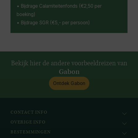
• Bijdrage Calamiteitenfonds (€2,50 per
boeking)
• Bijdrage SGR (€5,- per persoon)
Bekijk hier de andere voorbeeldreizen van
Gabon
Ontdek Gabon
CONTACT INFO
OVERIGE INFO
Avila Reizen
Nieuwe Gracht 78
BESTEMMINGEN
KvK: 51111616
2011 NJ, Haarlem