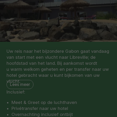
Uw reis naar het bijzondere Gabon gaat vandaag
van start met een vlucht naar Libreville; de
hoofdstad van het land. Bij aankomst wordt
u warm welkom geheten en per transfer naar uw
hotel gebracht waar u kunt bijkomen van uw
vlucht.
Lees meer
Inclusief:
Residence Hoteliere du Phare biedt een charmant
verblijf direct aan de oceaan, vlak bij de
Meet & Greet op de luchthaven
luchthaven, met comfortabele kamers en een
Privétransfer naar uw hotel
restaurant met Franse en lokale gerechten. U
Overnachting inclusief ontbijt