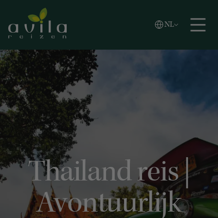
Vlaams
NL
Zoeken
English
Español
Thailand reis |
Avontuurlijk