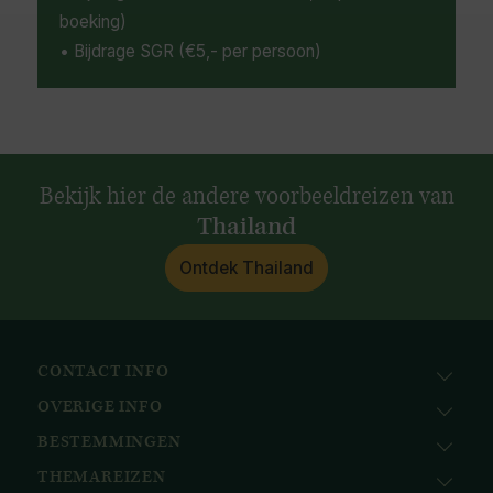
boeking)
• Bijdrage SGR (€5,- per persoon)
Bekijk hier de andere voorbeeldreizen van
Thailand
Ontdek Thailand
CONTACT INFO
OVERIGE INFO
Avila Reizen
Nieuwe Gracht 78
BESTEMMINGEN
KvK: 51111616
2011 NJ, Haarlem
BTW nr.: NL823096415B01
THEMAREIZEN
Afrika
+31 (0) 23 221 0800