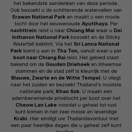
het bekendste aandenken van deze periode.
Ook bezoekt u de schitterende watervallen van
Erawan National Park
en maakt u een mooie
tocht door het eeuwenoude
Ayutthaya
. Per
nachttrein
reist u naar
Chiang Mai
waar u
Doi
Inthanon National Park
bezoekt en de Sticky
Waterfall beklimt. Via het
Sri Lanna National
Park
komt u aan in
Tha Ton,
vanuit waar u per
boot naar Chiang Rai
reist. Het gebied staat
bekend om de
Gouden Driehoek
en inheemse
stammen en de stad zelf is kleurrijk met de
Blauwe, Zwarte en de Witte Tempel
. U vliegt
naar het zuiden en bezoekt Thailand's mooiste
nationale park;
Khao Sok
. U maakt een
adembenemende privétocht per boot over het
Cheow Lan Lake
voordat u geheel tot rust
kunt komen in het zeer mooie en levendige
Krabi
. Hier eindigt uw Thailandavontuur met
een paar heerlijke dagen die u geheel zelf kunt