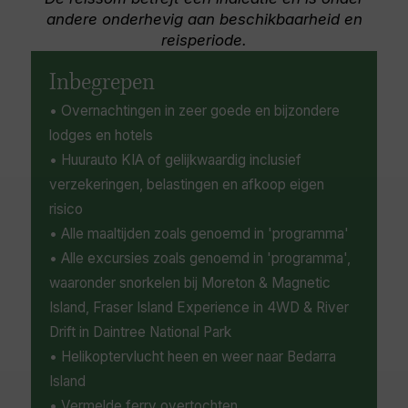
zeekajakken en slingeren over kloven, ga
andere onderhevig aan beschikbaarheid en
krokodillen spotten bij Cooper Creek, vlieg
reisperiode.
erover in een helikopter, of bezoek een van de
belangrijkste paleontologische sites ter wereld
Inbegrepen
in Riversleigh.
• Overnachtingen in zeer goede en bijzondere
lodges en hotels
• Huurauto KIA of gelijkwaardig inclusief
verzekeringen, belastingen en afkoop eigen
risico
• Alle maaltijden zoals genoemd in 'programma'
• Alle excursies zoals genoemd in 'programma',
waaronder snorkelen bij Moreton & Magnetic
Island, Fraser Island Experience in 4WD & River
Drift in Daintree National Park
• Helikoptervlucht heen en weer naar Bedarra
Island
• Vermelde ferry overtochten