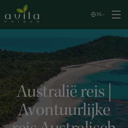
Vlaams
NL
Zoeken
English
Español
Australië reis |
Avontuurlijke