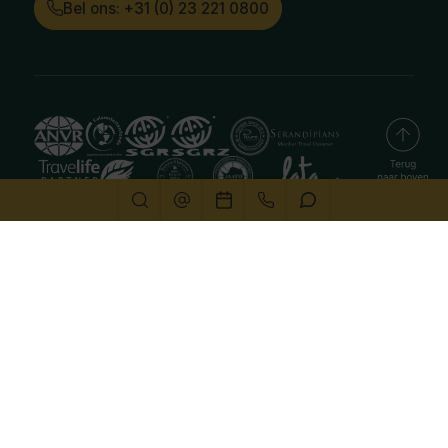
Bel ons: +31 (0) 23 221 0800
Deze website gebruikt cookies
We gebruiken cookies om de website goed te laten
functioneren. Meer informatie is beschikbaar in onze
privacyverklaring
. Door op accepteren te klikken, geef je
aan hiermee akkoord te gaan.
Alleen noodzakelijk
Aanpassen