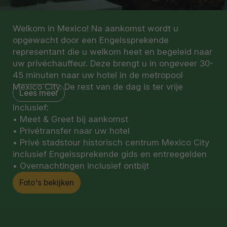
Welkom in Mexico! Na aankomst wordt u
opgewacht door een Engelssprekende
representant die u welkom heet en begeleid naar
uw privéchauffeur. Deze brengt u in ongeveer 30-
45 minuten naar uw hotel in de metropool
Mexico City. De rest van de dag is ter vrije
Lees meer
besteding.
Inclusief:
• Meet & Greet bij aankomst
De volgende dag bezoekt u samen met uw gids
• Privétransfer naar uw hotel
het historische centrum van Mexico City. Wat nu
• Privé stadstour historisch centrum Mexico City
tegenwoordig het hart van toch wel een moderne
inclusief Engelssprekende gids en entreegelden
stad is, was ooit het centrum van de wereld van
• Overnachtingen inclusief ontbijt
de Azteken. Tijdens de tour bezoekt u onder
andere de kathedraal en het paleis voor Schone
Foto's bekijken
Kunsten, maar ook het antropologie museum om
u een beetje wegwijs te maken in deze immense
stad.