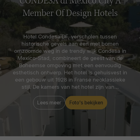
CONDESA df Mexico City A
Member Of Design Hotels
Hotel Condesa DF, verscholen tussen
historische gevels aan een met bomen
omzoomde weg in de trendy wijk Condesa in
Mexico-Stad, combineert de geest van de
Boheemse omgeving met een eenvoudig
esthetisch ontwerp. Het hotel is gehuisvest in
een gebouw uit 1928 in Franse neoklassieke
stijl. De kamers van het hotel zijn van…
Lees meer
Foto's bekijken