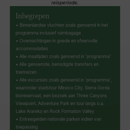
opportunities for water sports and beach
reisperiode.
activities. Sinaloa’s cultural life is celebrated
through numerous festivals and events,
Inbegrepen
highlighting its musical heritage, including the
• Binnenlandse vluchten zoals genoemd in het
world-famous Banda music.
programma inclusief ruimbagage
• Overnachtingen in goede en sfeervolle
accommodaties
• Alle maaltijden zoals genoemd in 'programma'
• Alle genoemde, benodigde transfers en
treinreizen
• Alle excursies zoals genoemd in 'programma',
waaronder stadstour Mexico City, Sierra Gorda
bioreservaat, een bezoek aan Three Canyons
Viewpoint, Adventure Park en tour langs o.a.
Lake Arareko en Rock Formation Valley
• Entreegelden nationale parken indien van
toepassing