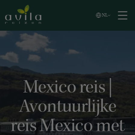
Vlaams
NL
Zoeken
English
Español
Mexico reis |
Avontuurlijke
reis Mexico met