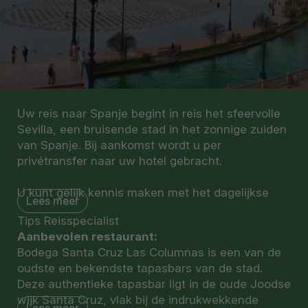
Uw reis naar Spanje begint in reis het sfeervolle
Sevilla, een bruisende stad in het zonnige zuiden
van Spanje. Bij aankomst wordt u per
privétransfer naar uw hotel gebracht.
U kunt gelijk kennis maken met het dagelijkse
Lees meer
leven in de stad. Loop door de smalle straatjes,
Tips Reisspecialist
langs pleinen en stadsparken. Onderweg ziet u
Aanbevolen restaurant:
cafés en restaurants die hun deuren openen voor
Bodega Santa Cruz Las Columnas is een van de
de avond. De stad komt langzaam tot leven en u
oudste en bekendste tapasbars van de stad.
krijgt al een eerste indruk van wat Sevilla te
Deze authentieke tapasbar ligt in de oude Joodse
bieden heeft. De komende dagen heeft u alle
wijk Santa Cruz, vlak bij de indrukwekkende
vrijheid om de stad in uw eigen tempo te