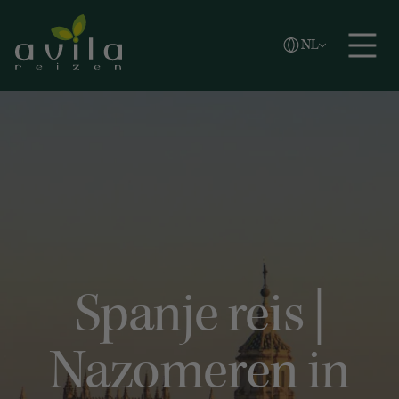
Vlaams
NL
Zoeken
English
Español
Spanje reis |
Nazomeren in