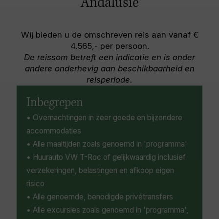
Andalusië
balconies and intricately decorated churches,
Park en La Brena y Marismas de Barbate) waar
the towns are an architecture enthusiast’s
bezoekers bedreigde diersoorten kunnen
dream, and the Moorish origins and Roman
spotten, zoals de Spaanse keizerarend en de
Wij bieden u de omschreven reis aan vanaf €
influences can still easily be seen. Each town
Iberische lynx. Interessante en diverse bars,
4.565,- per persoon.
has its own unique character and the
cafés en restaurants langs de oceaan zorgen
De reissom betreft een indicatie en is onder
traditional way of life is still celebrated here.
voor extra aantrekkingskracht, terwijl steden
andere onderhevig aan beschikbaarheid en
Stroll among olive groves and citrus farms,
als Cádiz gevuld zijn met oude ruïnes, musea
reisperiode.
take in the views from charming cafes, or
en ander cultureel aanbod.
explore the awe-inspiring hiking and cycling
Inbegrepen
routes of the Grazalema Natural Park. Look out
• Overnachtingen in zeer goede en bijzondere
for Iberian wild goats.
accommodaties
• Alle maaltijden zoals genoemd in 'programma'
• Huurauto VW T-Roc of gelijkwaardig inclusief
verzekeringen, belastingen en afkoop eigen
risico
• Alle genoemde, benodigde privétransfers
• Alle excursies zoals genoemd in 'programma',