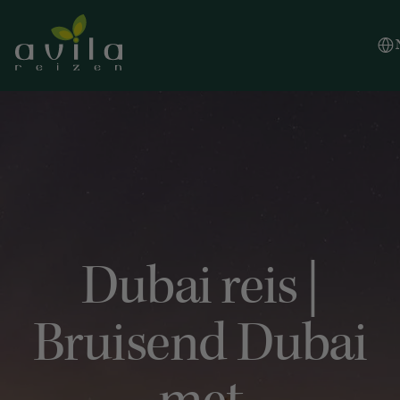
Vlaa
Engli
Españ
Dubai reis |
Bruisend Dubai