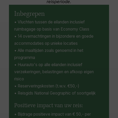
jaren 1770, en de historische Alto Vista kapel,
reisperiode.
hoogste punt van Nederland, om te genieten
gelegen op een heuvel met uitzicht op zee.
van panoramische uitzichten. Elk eiland
Inbegrepen
weerspiegelt een unieke culturele mix van
• Vluchten tussen de eilanden inclusief
Nederlandse erfgoed en Caribische
ruimbagage op basis van Economy Class
levendigheid, en biedt vredige retraites en
buitenavonturen, van wandelen en wildlife
• 14 overnachtingen in bijzondere en goede
spotten tot het verkennen van de rijke
accommodaties op unieke locaties
onderwaterwereld.
• Alle maaltijden zoals genoemd in het
programma
• Huurauto's op alle eilanden inclusief
verzekeringen, belastingen en afkoop eigen
risico
• Reserveringskosten (t.w.v. €50,-)
• Reisgids National Geographic of soortgelijk
Positieve impact van uw reis:
• Bijdrage positieve impact van € 50,- per