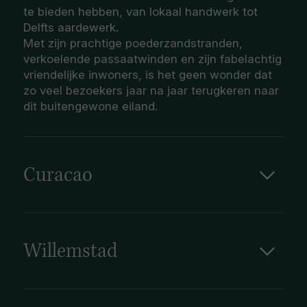
te bieden hebben, van lokaal handwerk tot
Delfts aardewerk.
Met zijn prachtige poederzandstranden,
verkoelende passaatwinden en zijn fabelachtig
vriendelijke inwoners, is het geen wonder dat
zo veel bezoekers jaar na jaar terugkeren naar
dit buitengewone eiland.
Curacao
Curaçao is een eiland in het Caribisch gebied
dat, samen met Aruba en Bonaire, deel
uitmaakt van de 'ABC' eilandengroep. Terwijl
de meeste reizigers Curaçao
Willemstad
bezoeken tijdens een korte stop op een
Gelegen op het Nederlandse Caribische eiland
Caribische cruise, zullen degenen die wat
Curaçao, fungeert Willemstad als de hoofdstad
dieper graven een levendige culturele
en de grootste stad van de Nederlandse