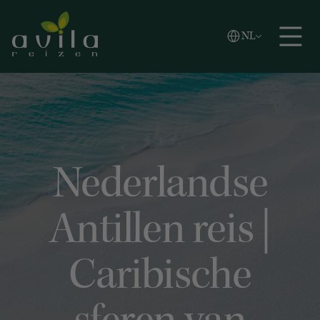
Vlaams
NL
Zoeken
English
Español
Nederlandse
Antillen reis |
Caribische