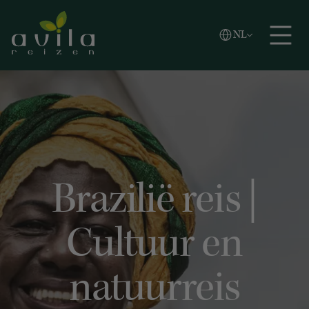
Vlaams
NL
Zoeken
English
Español
Brazilië reis |
Cultuur en
natuurreis