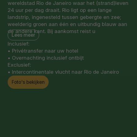
wereldstad Rio de Janeiro waar het (strand)leven
24 uur per dag draait. Rio ligt op een lange
landstrip, ingenesteld tussen gebergte en zee;
weelderig groen aan één en uitbundig blauw aan
de andere kant. Bij aankomst reist u
Lees meer
per privétransfer naar uw hotel in Rio de
Inclusief:
Janeiro. Hier verblijft u de eerste nachten van uw
• Privétransfer naar uw hotel
reis in de wijk Ipanema wat een van de
• Overnachting inclusief ontbijt
bekendste en meest iconische wijken van Rio is.
Exclusief:
Op loopafstand bent u zo op het strand, maar
• Intercontinentale vlucht naar Rio de Janeiro
ook bij de wijken Leblon en Copacabana. De rest
van de dag heeft u ter vrije besteding.
Foto's bekijken