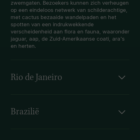
zwemgaten. Bezoekers kunnen zich verheugen
op een eindeloos netwerk van schilderachtige,
met cactus bezaaide wandelpaden en het
spotten van een indrukwekkende
verscheidenheid aan flora en fauna, waaronder
jaguar, aap, de Zuid-Amerikaanse coati, ara's
en herten.
Rio de Janeiro
Rio de Janeiro is een wereldstad! Deze
metropool waar het (strand)leven 24 uur per
dag draait heeft zoveel te bieden, zelfs de
‘Cariocas’, de bewoners van ‘Rio’ kunnen geen
Brazilië
keuze maken wanneer hen wordt gevraagd het
favoriete kenmerk van hun stad te noemen. Rio
ligt op een ca. 24 kilometer lange landstrip,
ingenesteld tussen gebergte en zee; weelderig