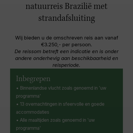
bomen omzoomde straten zitten vol met
langs het pittoreske Second Beach; verken de
natuurreis Brazilië met
grootste en meest spectaculaire feest ter
verfijnde restaurants, retro bars, moderne
oude ruïnes van het 17e-eeuwse Tapirandu-fort
wereld. Kortom: Rio is sensationeel!
galerijen en boetieks. Wie iets verder wil
of neem de zipline vanaf de vuurtoren. Dit
strandafsluiting
verkennen, kan een wandeling maken door het
mooie eiland biedt een ontspannen sfeer
weelderige Catacumba Municipal Natural Park
omdat er geen auto's op het eiland zijn
of geniet van het uitzicht op de met zoutwater
toegestaan, wat bijdraagt aan de vakantie
Wij bieden u de omschreven reis aan vanaf
gevoede Rodrigo de Freitas-lagune.
charme.
€3.250,- per persoon.
De reissom betreft een indicatie en is onder
andere onderhevig aan beschikbaarheid en
reisperiode.
Inbegrepen
• Binnenlandse vlucht zoals genoemd in 'uw
programma'
• 13 overnachtingen in sfeervolle en goede
accommodaties
• Alle maaltijden zoals genoemd in 'uw
programma'