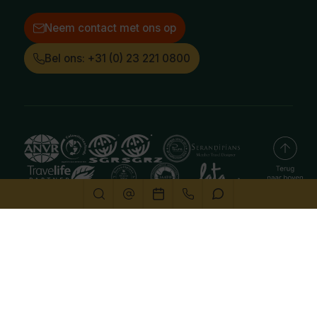
Neem contact met ons op
Bel ons: +31 (0) 23 221 0800
Deze website gebruikt cookies
We gebruiken cookies om de website goed te laten
functioneren. Meer informatie is beschikbaar in onze
privacyverklaring
. Door op accepteren te klikken, geef je
aan hiermee akkoord te gaan.