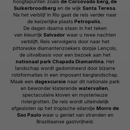
hoogtepunten zoals
de Corcovado berg, de
Suikerbroodberg
en de wijk
Santa Teresa
.
Na het verblijf in Rio gaat de reis verder naar
de keizerlijke plaats
Petropolis
.
De dagen daarna staan in het teken
van kleurrijk
Salvador
waar u twee nachten
verblijft. Reis vervolgens door naar het
pittoreske diamantenzoekers dorpje Lençois,
de uitvalbasis voor een bezoek aan het
nationaal park Chapada Diamantina
. Het
landschap wordt gedomineerd door bizarre
rotsformaties in een imposant berglandschap.
Maak een
dagexcursie
naar dit nationale park
en bewonder klaterende
watervallen
,
spectaculaire kloven en mysterieuze
riviergrotten. De reis wordt uiteindelijk
afgesloten op het tropische eilandje
Morro de
Sao Paulo
waar u geniet van stranden en
Braziliaanse gastvrijheid.