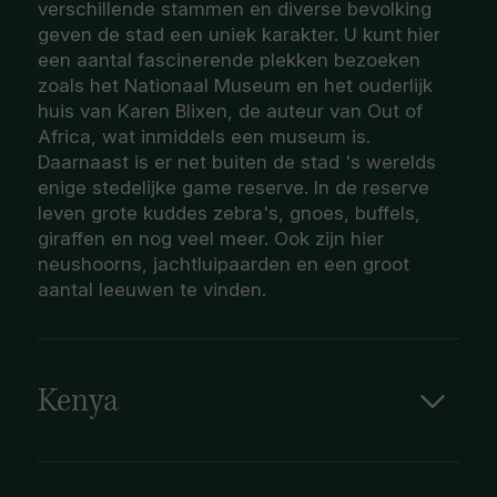
verschillende stammen en diverse bevolking
geven de stad een uniek karakter. U kunt hier
een aantal fascinerende plekken bezoeken
zoals het Nationaal Museum en het ouderlijk
huis van Karen Blixen, de auteur van Out of
Africa, wat inmiddels een museum is.
Daarnaast is er net buiten de stad 's werelds
enige stedelijke game reserve. In de reserve
leven grote kuddes zebra's, gnoes, buffels,
giraffen en nog veel meer. Ook zijn hier
neushoorns, jachtluipaarden en een groot
aantal leeuwen te vinden.
Kenya
Kenia is het land dat vooral bekend is van de
vele natuurparken als Amboseli en Tsavo park ,
waar u oog en oog komt te staan met de 'Big