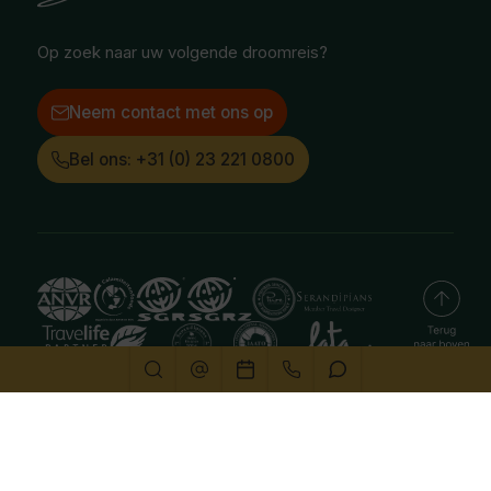
Instagram
LinkedIn
Op zoek naar uw volgende droomreis?
Neem contact met ons op
Bel ons: +31 (0) 23 221 0800
Deze website gebruikt cookies
We gebruiken cookies om de website goed te laten