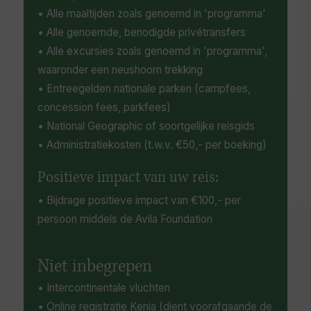
• Alle maaltijden zoals genoemd in 'programma'
Het vlakbij de evenaar gelegen Buffalo Springs
• Alle genoemde, benodigde privétransfers
National Park, biedt een prachtig uitzicht op
• Alle excursies zoals genoemd in 'programma',
Mount Kenia met zijn besneeuwde toppen, na
waaronder een neushoorn trekking
de Kilimanjaro, de hoogste berg van Kenia.
• Entreegelden nationale parken (campfees,
concession fees, parkfees)
• National Geographic of soortgelijke reisgids
• Administratiekosten (t.w.v. €50,- per boeking)
Positieve impact van uw reis:
• Bijdrage positieve impact van €100,- per
persoon middels de Avila Foundation
Niet inbegrepen
• Intercontinentale vluchten
• Online registratie Kenia (dient voorafgaande de