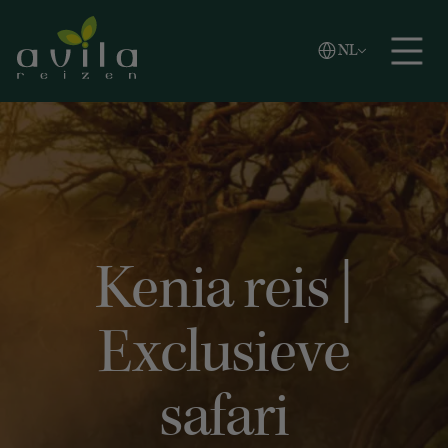
Vlaams
NL
Zoeken
English
Español
Kenia reis |
Exclusieve
safari