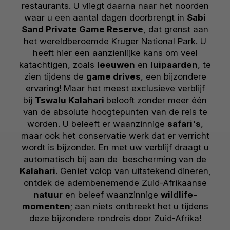
restaurants. U vliegt daarna naar het noorden
waar u een aantal dagen doorbrengt in
Sabi
Sand Private Game Reserve
, dat grenst aan
het wereldberoemde Kruger National Park. U
heeft hier een aanzienlijke kans om veel
katachtigen, zoals
leeuwen
en
luipaarden
, te
zien tijdens de
game drives
, een bijzondere
ervaring! Maar het meest exclusieve verblijf
bij
Tswalu Kalahari
belooft zonder meer één
van de absolute hoogtepunten van de reis te
worden. U beleeft er waanzinnige
safari's
,
maar ook het conservatie werk dat er verricht
wordt is bijzonder. En met uw verblijf draagt u
automatisch bij aan de bescherming van de
Kalahari
. Geniet volop van uitstekend dineren,
ontdek de adembenemende Zuid-Afrikaanse
natuur
en beleef waanzinnige
wildlife-
momenten
; aan niets ontbreekt het u tijdens
deze bijzondere rondreis door Zuid-Afrika!