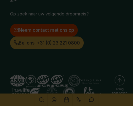
Instagram
LinkedIn
Op zoek naar uw volgende droomreis?
Neem contact met ons op
Bel ons: +31 (0) 23 221 0800
Deze website gebruikt cookies
We gebruiken cookies om de website goed te laten