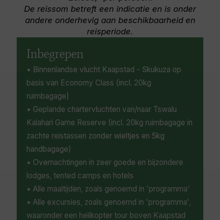
de vele bijzondere wilde dieren, wandelingen in
onderzoekscentrum en beschermd gebied voor
De reissom betreft een indicatie en is onder
de natuur, paardrijden en spannende 4x4-
de Afrikaanse wildlife. In 2002 behoorde het
andere onderhevig aan beschikbaarheid en
avonturen door deze prachtige woestijn. Veel
Kruger samen met het Gonarezhou National
reisperiode.
voorkomende wilde dieren zijn onder andere
Park en het Limpopo National Park in
waterbuffels, de zwarte maan Kalahari-leeuw,
Mozambique tot het gigantische Great
Inbegrepen
antilopen, struisvogel, meerkat en talloze
Limpopo Transfrontier Park.
• Binnenlandse vlucht Kaapstad - Skukuza op
vogelsoorten.
basis van Economy Class (incl. 20kg
ruimbagage)
• Geplande chartervluchten van/naar Tswalu
Kalahari Game Reserve (incl. 20kg ruimbagage in
zachte reistassen zonder wieltjes en 5kg
handbagage)
• Overnachtingen in zeer goede en bijzondere
lodges, tented camps en hotels
• Alle maaltijden, zoals genoemd in 'programma'
• Alle excursies, zoals genoemd in 'programma',
waaronder een helikopter tour boven Kaapstad