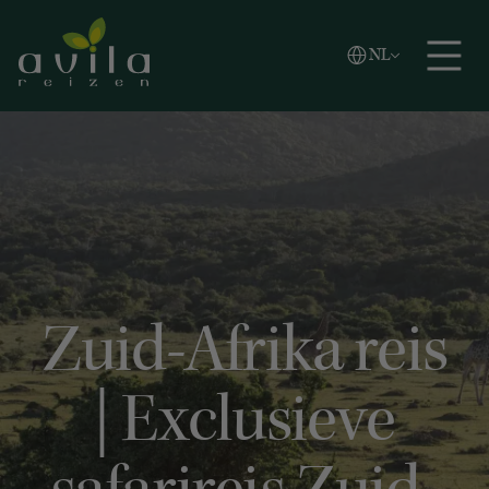
Vlaams
NL
Zoeken
English
Español
Zuid-Afrika reis
| Exclusieve