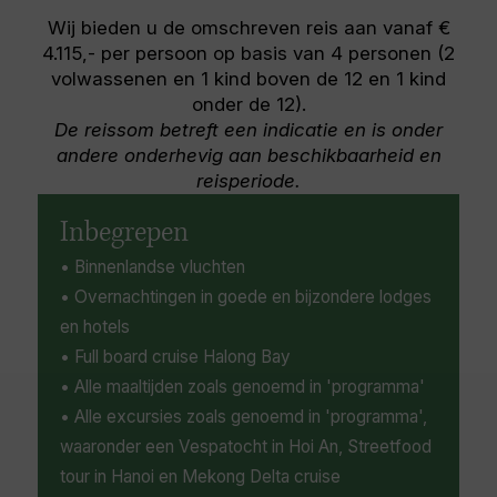
lakes and isolated islands. There are also some
Wij bieden u de omschreven reis aan vanaf €
interesting limestone formations and many
4.115,- per persoon op basis van 4 personen (2
caves, some of which have been converted
volwassenen en 1 kind boven de 12 en 1 kind
into interesting make-shift temples.
onder de 12).
De reissom betreft een indicatie en is onder
andere onderhevig aan beschikbaarheid en
reisperiode.
Inbegrepen
• Binnenlandse vluchten
• Overnachtingen in goede en bijzondere lodges
en hotels
• Full board cruise Halong Bay
• Alle maaltijden zoals genoemd in 'programma'
• Alle excursies zoals genoemd in 'programma',
waaronder een Vespatocht in Hoi An, Streetfood
tour in Hanoi en Mekong Delta cruise