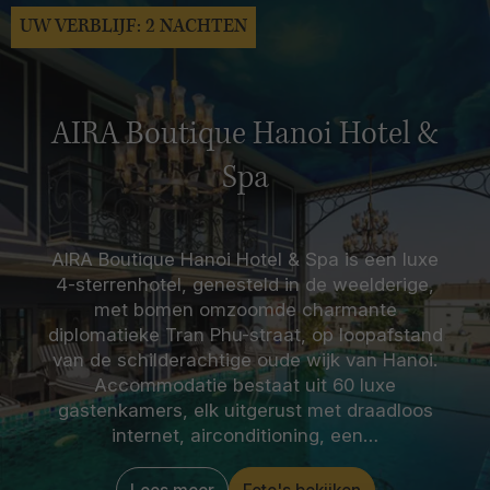
UW VERBLIJF: 2 NACHTEN
AIRA Boutique Hanoi Hotel &
Spa
AIRA Boutique Hanoi Hotel & Spa is een luxe
4-sterrenhotel, genesteld in de weelderige,
met bomen omzoomde charmante
diplomatieke Tran Phu-straat, op loopafstand
van de schilderachtige oude wijk van Hanoi.
Accommodatie bestaat uit 60 luxe
gastenkamers, elk uitgerust met draadloos
internet, airconditioning, een…