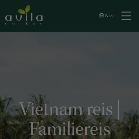
Vlaams
NL
Zoeken
English
Español
Vietnam reis |
Familiereis