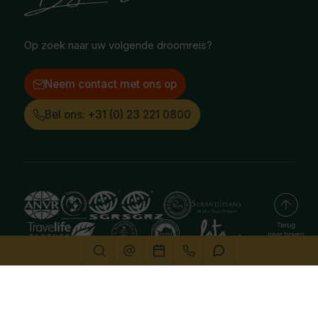
Instagram
LinkedIn
Op zoek naar uw volgende droomreis?
Neem contact met ons op
Bel ons: +31 (0) 23 221 0800
Deze website gebruikt cookies