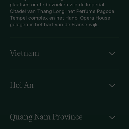
plaatsen om te bezoeken zijn de Imperial
Citadel van Thang Long, het Perfume Pagoda
Tempel complex en het Hanoi Opera House
gelegen in het hart van de Franse wijk.
Vietnam
Hoi An
Hoi An aan de kust in centraal Vietnam, is
betoverend. Hoi An de eens zo bruisende
havenstad heeft een kleurrijke mix van Frans,
Chinees en Japans geïnspireerde architectuur.
Quang Nam Province
Gekenmerkt door haar vele grachten, bruggen
Ingeklemd tussen dicht bebost terrein en de
en tempels. Een fijne bijkomstigheid is dat er