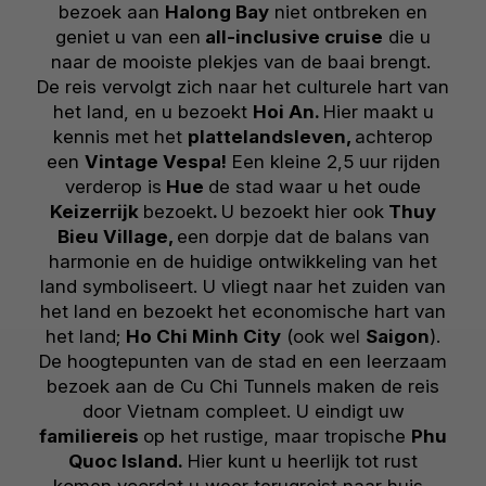
bezoek aan
Halong Bay
niet ontbreken en
geniet u van een
all-inclusive cruise
die u
naar de mooiste plekjes van de baai brengt.
De reis vervolgt zich naar het culturele hart van
het land, en u bezoekt
Hoi An.
Hier maakt u
kennis met het
plattelandsleven,
achterop
een
Vintage Vespa!
Een kleine 2,5 uur rijden
verderop is
Hue
de stad waar u het oude
Keizerrijk
bezoekt
.
U bezoekt hier ook
Thuy
Bieu Village,
een dorpje dat de balans van
harmonie en de huidige ontwikkeling van het
land symboliseert. U vliegt naar het zuiden van
het land en bezoekt het economische hart van
het land;
Ho Chi Minh City
(ook wel
Saigon
).
De hoogtepunten van de stad en een leerzaam
bezoek aan de Cu Chi Tunnels maken de reis
door Vietnam compleet. U eindigt uw
familiereis
op het rustige, maar tropische
Phu
Quoc Island.
Hier kunt u heerlijk tot rust