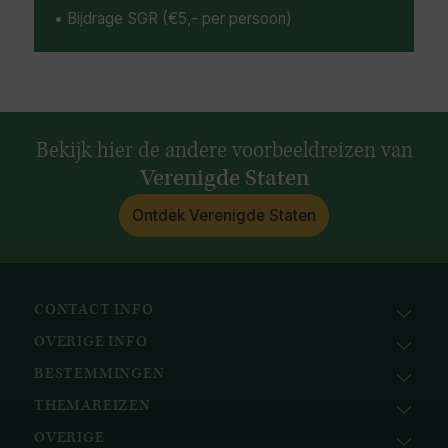
• Bijdrage SGR (€5,- per persoon)
Bekijk hier de andere voorbeeldreizen van
Verenigde Staten
Ontdek Verenigde Staten
CONTACT INFO
OVERIGE INFO
Avila Reizen
Nieuwe Gracht 78
BESTEMMINGEN
KvK: 51111616
2011 NJ, Haarlem
BTW nr.: NL823096415B01
THEMAREIZEN
Afrika
+31 (0) 23 221 0800
Bank: ABN AMRO
Azië
+32 (0) 33 880 226
OVERIGE
Cruises
NL58ABNA0617518297