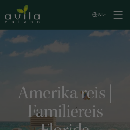
Vlaams
NL
Zoeken
English
Español
Amerika reis |
Familiereis