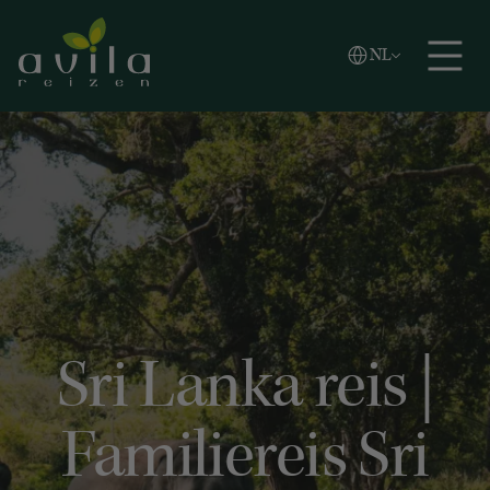
Vlaams
NL
Zoeken
English
Español
Sri Lanka reis |
Familiereis Sri