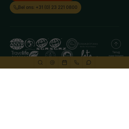
Bel ons: +31 (0) 23 221 0800
Deze website gebruikt cookies
We gebruiken cookies om de website goed te laten
functioneren. Meer informatie is beschikbaar in onze
privacyverklaring
. Door op accepteren te klikken, geef je
aan hiermee akkoord te gaan.
Alleen noodzakelijk
Aanpassen