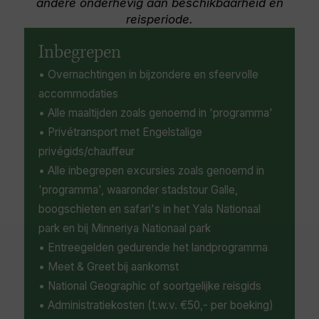
andere onderhevig aan beschikbaarheid en
picture-perfect vistas. Don’t miss the
reisperiode.
opportunity to enjoy a trip to the nearby
Maduru Oya National Park, where visitors can
Inbegrepen
spot an array of Sri Lankan wildlife, including
• Overnachtingen in bijzondere en sfeervolle
herds of wild elephant roaming the lush plains,
while on safari.
accommodaties
• Alle maaltijden zoals genoemd in 'programma'
• Privétransport met Engelstalige
privégids/chauffeur
• Alle inbegrepen excursies zoals genoemd in
'programma', waaronder stadstour Galle,
boogschieten en safari's in het Yala Nationaal
park en bij Minneriya Nationaal park
• Entreegelden gedurende het landprogramma
• Meet & Greet bij aankomst
• National Geographic of soortgelijke reisgids
• Administratiekosten (t.w.v. €50,- per boeking)