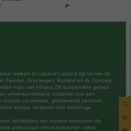
d
tewel welkom in Lapland! Lapland ligt binnen de
 aan Zweden, Noorwegen, Rusland en de Oostzee.
lijke regio van Finland. Dit dunbevolkte gebied
 een winterwonderland, compleet met een
an bossen vol sneeuw, glinsterende bevroren
Zo
eine dorpjes verspreid over torenhoge
Rei
voor liefhebbers van outdoor-avonturen die
nde aanbod aan winteractiviteiten willen
Pla