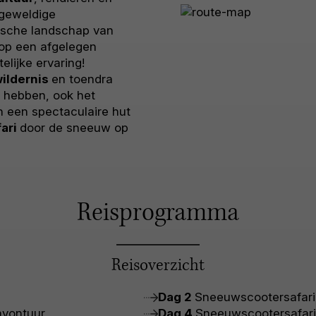
 geweldige
ische landschap van
 op een afgelegen
elijke ervaring!
ildernis
en toendra
k hebben, ook het
 in een spectaculaire hut
ari
door de sneeuw op
Reisprogramma
Reisoverzicht
Dag 2
Sneeuwscootersafari
avontuur
Dag 4
Sneeuwscootersafari