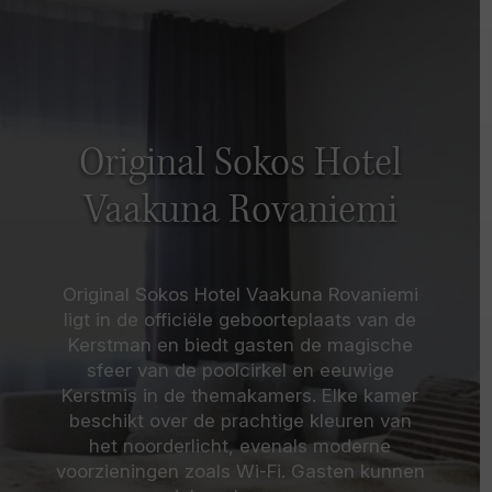
Original Sokos Hotel
Vaakuna Rovaniemi
Original Sokos Hotel Vaakuna Rovaniemi
ligt in de officiële geboorteplaats van de
Kerstman en biedt gasten de magische
sfeer van de poolcirkel en eeuwige
Kerstmis in de themakamers. Elke kamer
beschikt over de prachtige kleuren van
het noorderlicht, evenals moderne
voorzieningen zoals Wi-Fi. Gasten kunnen