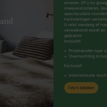
ervaren. Of u nu graa
sneeuwscooteren, ijsv
spectaculaire noorderl
herinneringen verzame
land
U reist vandaag af na
verwelkomd wordt en 
gebracht.
Inclusief:
Privétransfer naar 
Overnachting inclusi
Exclusief:
Internationale vluch
Foto's bekijken