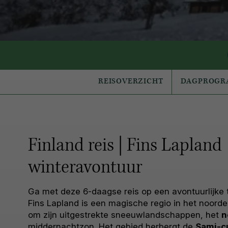
REISOVERZICHT
DAGPROG
Finland reis | Fins Lapland
winteravontuur
Ga met deze 6-daagse reis op een avontuurlijke 
Fins Lapland is een magische regio in het noord
om zijn uitgestrekte sneeuwlandschappen, het
n
middernachtzon. Het gebied herbergt de
Sami-c