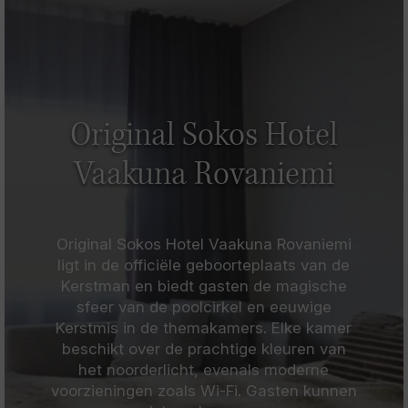
Original Sokos Hotel
Vaakuna Rovaniemi
Original Sokos Hotel Vaakuna Rovaniemi
ligt in de officiële geboorteplaats van de
Kerstman en biedt gasten de magische
sfeer van de poolcirkel en eeuwige
Kerstmis in de themakamers. Elke kamer
beschikt over de prachtige kleuren van
het noorderlicht, evenals moderne
voorzieningen zoals Wi-Fi. Gasten kunnen