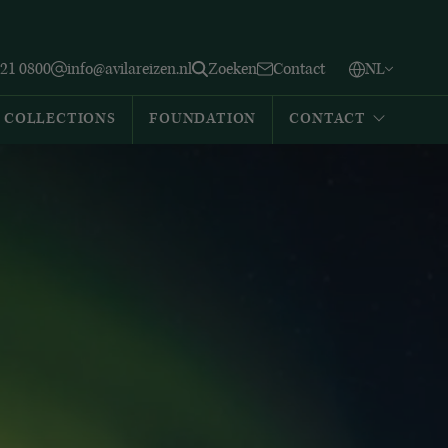
Vlaams
English
Zoeken
221 0800
info@avilareizen.nl
Zoeken
Contact
NL
Español
COLLECTIONS
FOUNDATION
CONTACT