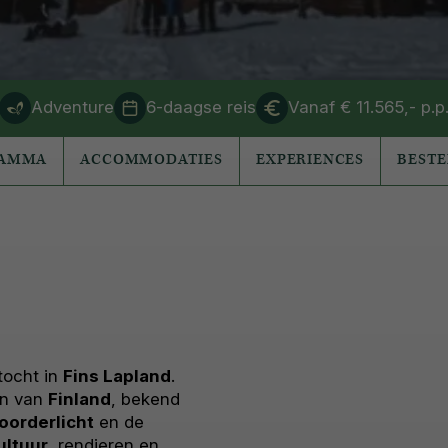
Adventure
6-daagse reis
Vanaf € 11.565,- p.p
RAMMA
ACCOMMODATIES
EXPERIENCES
BEST
tocht in
Fins Lapland
.
en van
Finland
, bekend
oorderlicht
en de
ultuur
, rendieren en