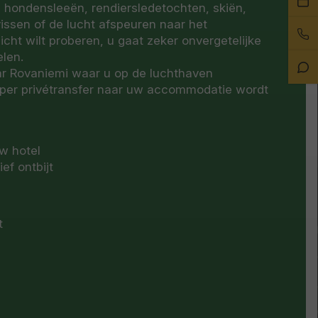
g hondensleeën, rendiersledetochten, skiën,
ee
issen of de lucht afspeuren naar het
Bel
afs
icht wilt proberen, u gaat zeker onvergetelijke
on
len.
Sta
ar Rovaniemi waar u op de luchthaven
Ch
per privétransfer naar uw accommodatie wordt
uw hotel
ef ontbijt
t