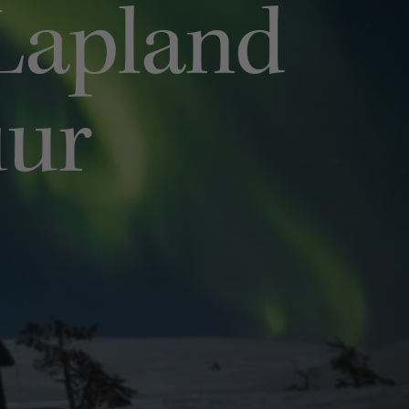
 Lapland
uur