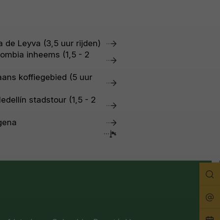
la de Leyva (3,5 uur rijden)
ombia inheems (1,5 - 2
ans koffiegebied (5 uur
edellín stadstour (1,5 - 2
gena
Zo
Rei
Pla