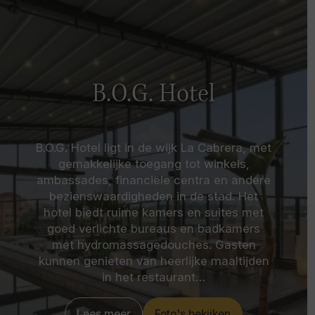
B.O.G. Hotel
B.O.G. Hotel ligt in de wijk La Cabrera, met
gemakkelijke toegang tot winkels,
ambassades, financiële centra en andere
bezienswaardigheden in de stad. Het
hotel biedt ruime kamers en suites met
goed verlichte bureaus en badkamers
met hydromassagedouches. Gasten
kunnen genieten van heerlijke maaltijden
in het restaurant…
Lees meer
Foto's bekijken