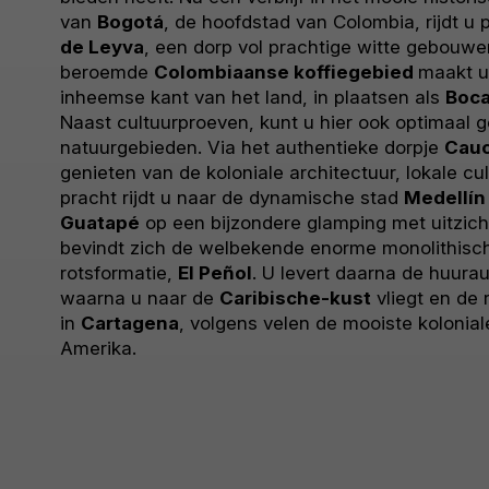
van
Bogotá
, de hoofdstad van Colombia, rijdt u
de Leyva
, een dorp vol prachtige witte gebouw
beroemde
Colombiaanse koffiegebied
maakt u
inheemse kant van het land, in plaatsen als
Boca
Naast cultuurproeven, kunt u hier ook optimaal 
natuurgebieden. Via het authentieke dorpje
Cauc
genieten van de koloniale architectuur, lokale cul
pracht rijdt u naar de dynamische stad
Medellín
Guatapé
op een bijzondere glamping met uitzich
bevindt zich de welbekende enorme monolithisc
rotsformatie,
El Peñol
. U levert daarna de huura
waarna u naar de
Caribische-kust
vliegt en de r
in
Cartagena
, volgens velen de mooiste kolonial
Amerika.