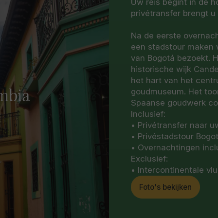
Uw reis begint in de 
privétransfer brengt u
Na de eerste overnacht
een stadstour maken w
van Bogotá bezoekt. H
historische wijk Cande
het hart van het cent
goudmuseum. Het toon
mbia
Spaanse goudwerk colle
Inclusief:
• Privétransfer naar u
• Privéstadstour Bogo
• Overnachtingen inclu
Exclusief:
• Intercontinentale vl
Foto's bekijken