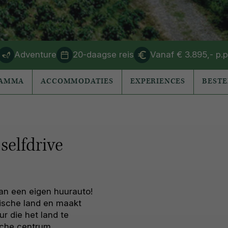
Adventure
20-daagse reis
Vanaf € 3.895,- p.p
RAMMA
ACCOMMODATIES
EXPERIENCES
BEST
selfdrive
an een eigen huurauto!
ische land en maakt
ur die het land te
ische centrum