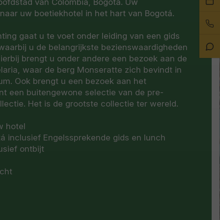
hoofdstad van Colombia, Bogotá. Uw
ee
 naar uw boetiekhotel in het hart van Bogotá.
Bel
afs
on
ing gaat u te voet onder leiding van een gids
Sta
aarbij u de belangrijkste bezienswaardigheden
Ch
ierbij brengt u onder andere een bezoek aan de
laria, waar de berg Monseratte zich bevindt in
rum. Ook brengt u een bezoek aan het
t een buitengewone selectie van de pre-
ctie. Het is de grootste collectie ter wereld.
w hotel
tá inclusief Engelssprekende gids en lunch
sief ontbijt
ucht