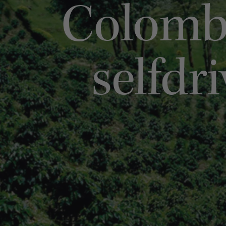
Colombia
selfdr