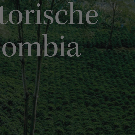
storische
olombia