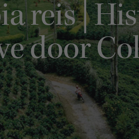
 reis | Hi
ive door C