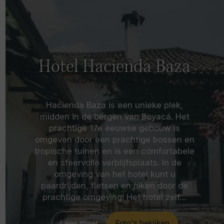
Hotel Hacienda Baza
Hacienda Baza is een unieke plek,
midden in de bergen van Boyacá. Het
prachtige 17e eeuwse gebouw is
omgeven door een prachtige bossen en
tropische tuinen en is een comfortabele
en sfeervolle verblijfsplaats. In de
omgeving van het hotel kunt u
paardrijden, fietsen en hiken door de
prachtige omgeving! Het hotel zelf…
Lees meer
Foto's bekijken