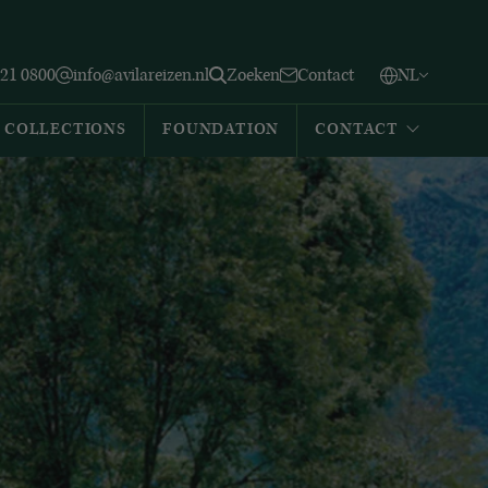
Vlaams
English
Zoeken
221 0800
info@avilareizen.nl
Zoeken
Contact
NL
Español
COLLECTIONS
FOUNDATION
CONTACT