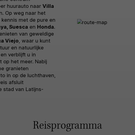
 per huurauto naar
Villa
en. Op weg naar het
 kennis met de pure en
ya, Suesca
en
Honda
.
genieten van geweldige
a Viejo
, waar u kunt
tuur en natuurlijke
en verblijft u in
t op het meer. Nabij
he granieten
uto in op de luchthaven,
eis afsluit
e stad van Latijns-
Reisprogramma