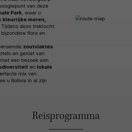
 hoogtepunt van deze
nale Park
, waar u
n
kleurrijke meren,
. Tijdens deze trektocht
 bijzondere flora en
 beroemde
zoutvlaktes
otels en geniet van
t met een bezoek aan
odiversiteit
en
lokale
perfecte mix van
 u Bolivia in al zijn
Reisprogramma