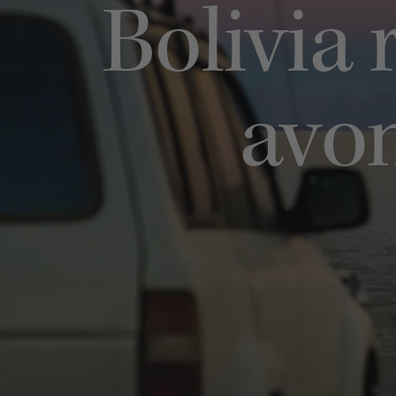
Bolivia 
avon