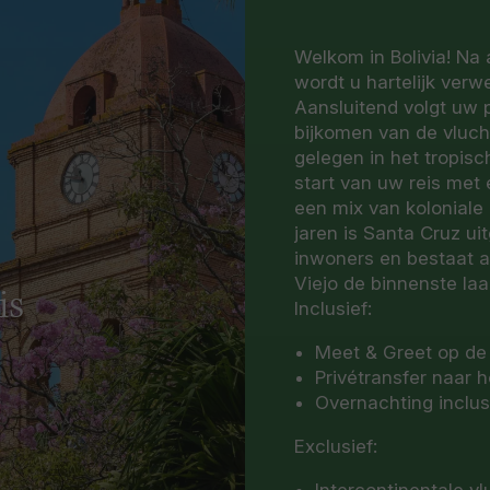
Welkom in Bolivia! Na
wordt u hartelijk ver
Aansluitend volgt uw p
bijkomen van de vlucht
gelegen in het tropisc
start van uw reis met
een mix van koloniale
jaren is Santa Cruz ui
inwoners en bestaat a
Viejo de binnenste laa
is
Inclusief:
Meet & Greet op de
Privétransfer naar h
Overnachting inclusi
Exclusief:
Intercontinentale vl