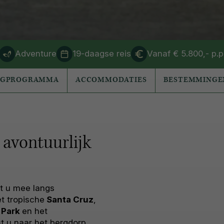
Adventure
19-daagse reis
Vanaf € 5.800,- p.p
AGPROGRAMMA
ACCOMMODATIES
BESTEMMINGE
 avontuurlijk
t u mee langs
et tropische
Santa Cruz
,
 Park
en het
st u naar het bergdorp