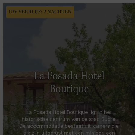
UW VERBLIJF: 2 NACHTEN
La Posada Hotel
Boutique
La Posada Hotel Boutique ligt in het
historische centrum van de stad Sucre.
De accommodatie bestaat uit kamers die
elk zijn uitgerust met een minibar, een