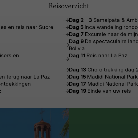
Reisoverzicht
Dag 2 - 3
Samaipata & Ambo
ges en reis naar Sucre
Dag 5
Inca wandeling rond
Dag 7
Excursie naar de mijn
Dag 9
De spectaculaire la
Bolivia
isers en
Dag 11
Reis naar La Paz
Dag 13
Choro trekking dag 
en terug naar La Paz
Dag 15
Madidi National Park
ontdekkingen
Dag 17
Madidi National Par
z
Dag 19
Einde van uw reis