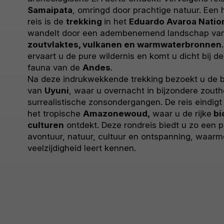
Samaipata
, omringd door prachtige natuur. Een
reis is de
trekking
in het
Eduardo Avaroa Natio
wandelt door een adembenemend landschap va
zoutvlaktes, vulkanen en warmwaterbronnen
ervaart u de pure wildernis en komt u dicht bij de
fauna van de
Andes
.
Na deze indrukwekkende trekking bezoekt u de
van
Uyuni
, waar u overnacht in bijzondere zouth
surrealistische zonsondergangen. De reis eindig
het tropische
Amazonewoud,
waar u de rijke
bi
culturen
ontdekt. Deze rondreis biedt u zo een 
avontuur, natuur, cultuur en ontspanning, waarmee
veelzijdigheid leert kennen.