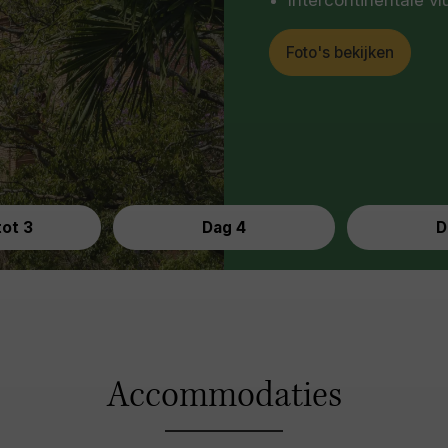
Foto's bekijken
tot 3
Dag 4
D
Accommodaties