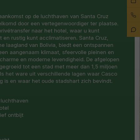
ee
Bel
afs
 aankomst op de luchthaven van Santa Cruz
on
welkomd door een vertegenwoordiger ter plaatse.
Sta
rivétransfer naar het hotel, waar u kunt
Ch
 en rustig kunt acclimatiseren. Santa Cruz,
he laagland van Bolivia, biedt een ontspannen
 een aangenaam klimaat, sfeervolle pleinen en
 charme en moderne levendigheid. De afgelopen
tgegroeid tot een stad met meer dan 1,5 miljoen
ls het ware uit verschillende lagen waar Casco
g is en waar het oude stadshart zich bevindt.
 luchthaven
otel
ef ontbijt
ucht