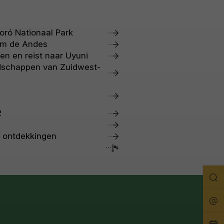
ró Nationaal Park
om de Andes
en en reist naar Uyuni
ndschappen van Zuidwest-
2
k ontdekkingen
Zo
Rei
Pla