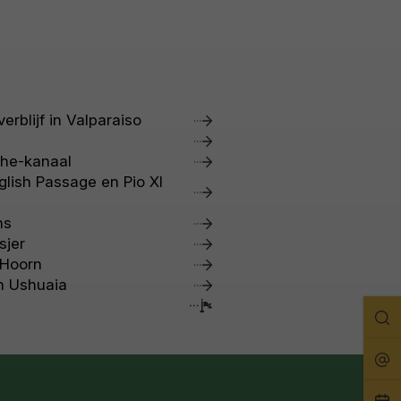
erblijf in Valparaiso
che-kanaal
glish Passage en Pio XI
ns
sjer
 Hoorn
n Ushuaia
Zo
Rei
Pla