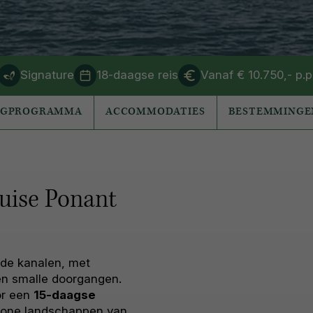
Signature
18-daagse reis
Vanaf € 10.750,- p.p
AGPROGRAMMA
ACCOMMODATIES
BESTEMMINGE
ruise Ponant
nde kanalen, met
en smalle doorgangen.
r een
15-daagse
wone landschappen van