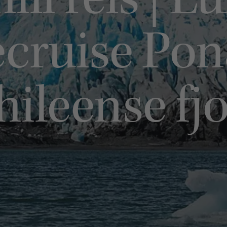
ili reis | L
ecruise Pon
hileense fj