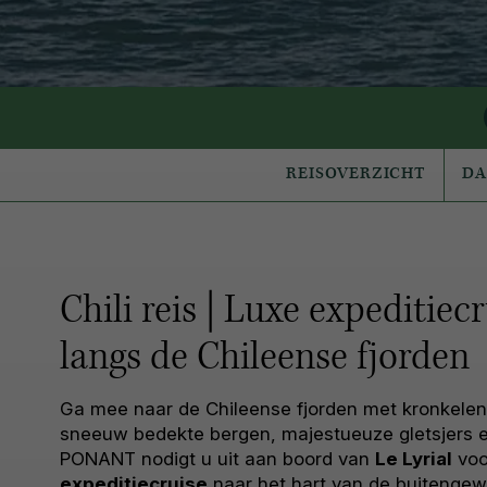
REISOVERZICHT
D
Chili reis | Luxe expeditiec
langs de Chileense fjorden
Ga mee naar de Chileense fjorden met kronkele
sneeuw bedekte bergen, majestueuze gletsjers 
PONANT nodigt u uit aan boord van
Le Lyrial
voo
expeditiecruise
naar het hart van de buitenge