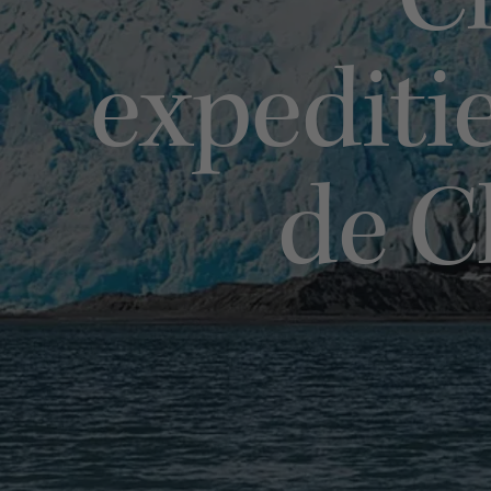
Ch
expediti
de C