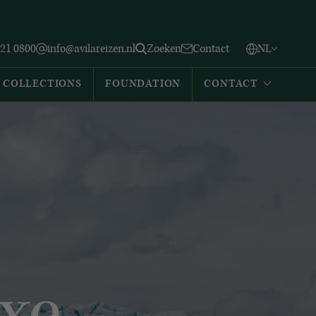
Vlaams
English
Zoeken
221 0800
info@avilareizen.nl
Zoeken
Contact
NL
Español
COLLECTIONS
FOUNDATION
CONTACT