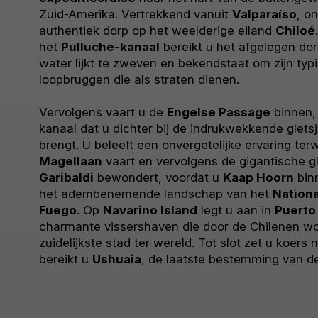
Zuid-Amerika. Vertrekkend vanuit
Valparaíso
, o
authentiek dorp op het weelderige eiland
Chiloé
het
Pulluche-kanaal
bereikt u het afgelegen do
water lijkt te zweven en bekendstaat om zijn ty
loopbruggen die als straten dienen.
Vervolgens vaart u de
Engelse Passage
binnen,
kanaal dat u dichter bij de indrukwekkende glets
brengt. U beleeft een onvergetelijke ervaring terw
Magellaan
vaart en vervolgens de gigantische g
Garibaldi
bewondert, voordat u
Kaap Hoorn
bin
het adembenemende landschap van het
Nationa
Fuego
. Op
Navarino Island
legt u aan in
Puerto
charmante vissershaven die door de Chilenen w
zuidelijkste stad ter wereld. Tot slot zet u koers
bereikt u
Ushuaia
, de laatste bestemming van de