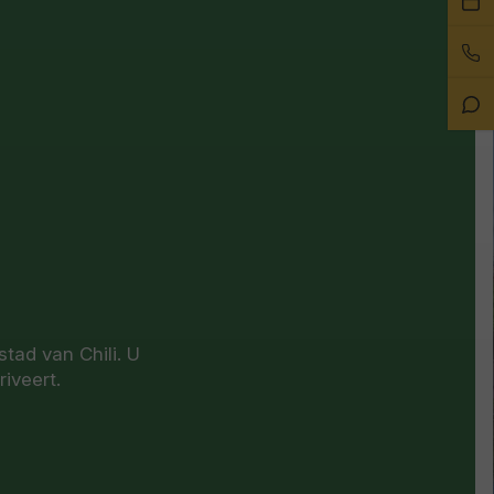
ee
Bel
afs
on
Sta
Ch
stad van Chili. U
riveert.