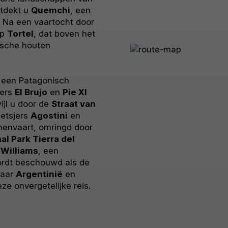
ntdekt u
Quemchi
, een
. Na een vaartocht door
rp
Tortel
, dat boven het
pische houten
 een Patagonisch
jers
El Brujo
en
Pie XI
ijl u door de
Straat van
letsjers
Agostini
en
nenvaart, omringd door
al Park Tierra del
 Williams
, een
ordt beschouwd als de
 naar
Argentinië
en
ze onvergetelijke reis.