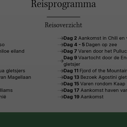
Reisprogramma
Reisoverzicht
Dag 2
Aankomst in Chili en v
iso
Dag 4 - 5
Dagen op zee
loe eiland
Dag 7
Varen door het Pullu
Dag 9
Vaartocht door de En
gletsjer
ua gletsjers
Dag 11
Fjord of the Mountai
 van Magellaan
Dag 13
Bezoek Agostini glet
Dag 15
Varen rondom Kaap
lliams
Dag 17
Aankomst haven va
nië
Dag 19
Aankomst