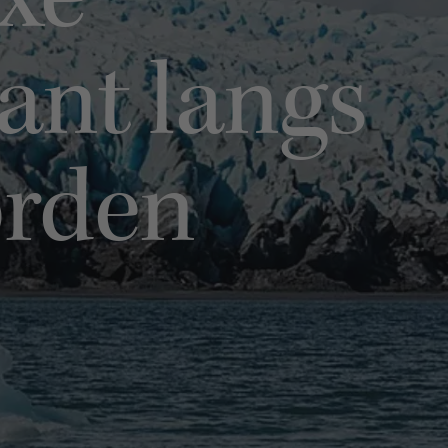
uxe
ant langs
orden