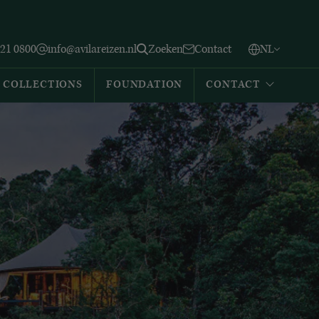
Vlaams
English
Zoeken
221 0800
info@avilareizen.nl
Zoeken
Contact
NL
Español
COLLECTIONS
FOUNDATION
CONTACT