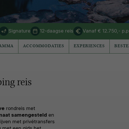
Signature
12-daagse reis
Vanaf € 12.750,- p.p
RAMMA
ACCOMMODATIES
EXPERIENCES
BEST
ing reis
ve
rondreis met
maat samengesteld
en
ijven met privétransfers
u met een gids het