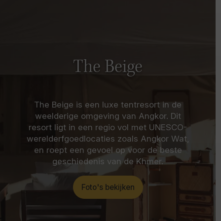
The Beige
The Beige is een luxe tentresort in de
weelderige omgeving van Angkor. Dit
resort ligt in een regio vol met UNESCO-
werelderfgoedlocaties zoals Angkor Wat,
en roept een gevoel op voor de beste
geschiedenis van de Khmer.
Foto's bekijken