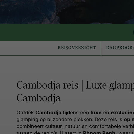
REISOVERZICHT
DAGPROG
Cambodja reis | Luxe glamp
Cambodja
Ontdek
Cambodja
tijdens een
luxe
en
exclusie
glamping op bijzondere plekken. Deze reis is
op 
combineert cultuur, natuur en comfortabele verbl
tussen de regio’s. U start in
Phnom Penh
, waar 