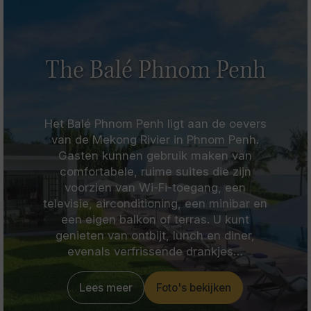
The Balé Phnom Penh
Het Balé Phnom Penh ligt aan de oevers
van de Mekong Rivier in Phnom Penh.
Gasten kunnen gebruik maken van
comfortabele, ruime suites die zijn
voorzien van Wi-Fi-toegang, een
televisie, airconditioning, een minibar en
een eigen balkon of terras. U kunt
genieten van ontbijt, lunch en diner,
evenals verfrissende drankjes…
Lees meer
Foto's bekijken