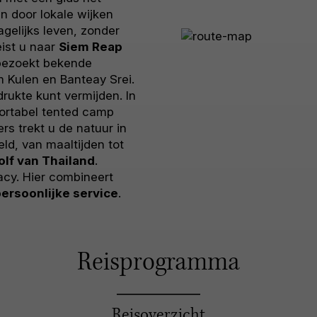
n door lokale wijken
agelijks leven, zonder
ist u naar
Siem Reap
 bezoekt bekende
 Kulen en Banteay Srei.
drukte kunt vermijden. In
fortabel tented camp
 trekt u de natuur in
eld, van maaltijden tot
olf van Thailand
.
vacy. Hier combineert
ersoonlijke service
.
Reisprogramma
Reisoverzicht