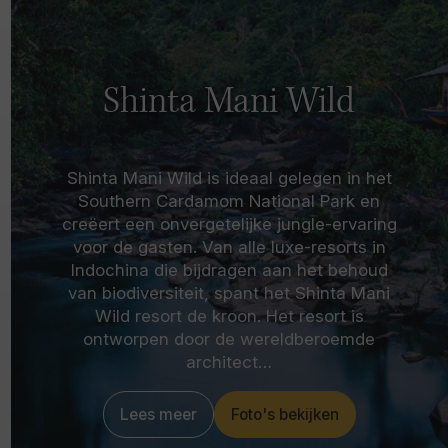
Shinta Mani Wild
Shinta Mani Wild is ideaal gelegen in het
Southern Cardamom National Park en
creëert een onvergetelijke jungle-ervaring
voor de gasten. Van alle luxe-resorts in
Indochina die bijdragen aan het behoud
van biodiversiteit, spant het Shinta Mani
Wild resort de kroon. Het resort is
ontworpen door de wereldberoemde
architect…
Lees meer
Foto's bekijken