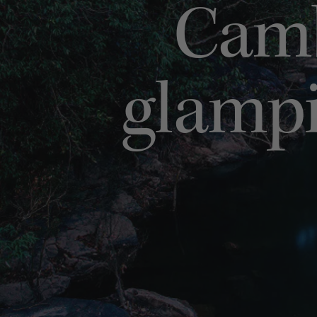
Camb
glampi