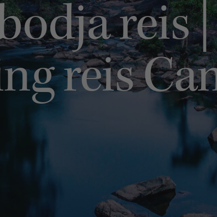
odja reis |
ng reis C