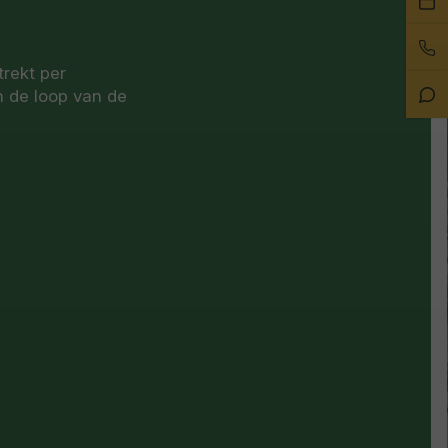
ee
Bel
afs
on
rekt per
Sta
n de loop van de
Ch