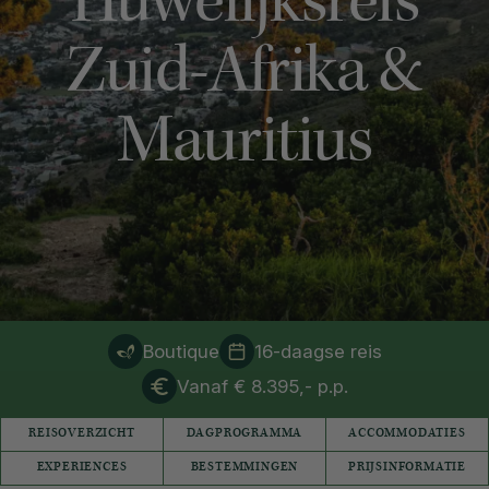
Huwelijksreis
Zuid-Afrika &
Mauritius
Boutique
16-daagse reis
Vanaf € 8.395,- p.p.
REISOVERZICHT
DAGPROGRAMMA
ACCOMMODATIES
EXPERIENCES
BESTEMMINGEN
PRIJSINFORMATIE