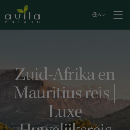
Vlaams
NL
Zoeken
English
Español
Zuid-Afrika en
Mauritius reis |
Luxe