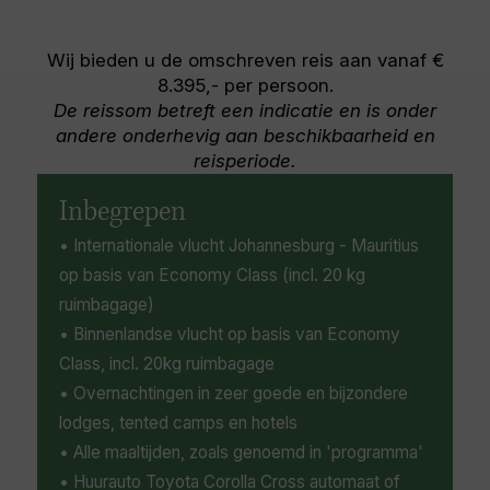
strandbar toekijken hoe de vissers hun vangst
(R45) en bij de meeste boerderijen kunt u
binnenhalen of op de markten snuffelen naar
terecht voor het proeven van de wijnen.
heerlijke, zoete, verse vruchten.
Wij bieden u de omschreven reis aan vanaf €
8.395,- per persoon.
De reissom betreft een indicatie en is onder
andere onderhevig aan beschikbaarheid en
reisperiode.
Inbegrepen
• Internationale vlucht Johannesburg - Mauritius
op basis van Economy Class (incl. 20 kg
ruimbagage)
• Binnenlandse vlucht op basis van Economy
Class, incl. 20kg ruimbagage
• Overnachtingen in zeer goede en bijzondere
lodges, tented camps en hotels
• Alle maaltijden, zoals genoemd in 'programma'
• Huurauto Toyota Corolla Cross automaat of