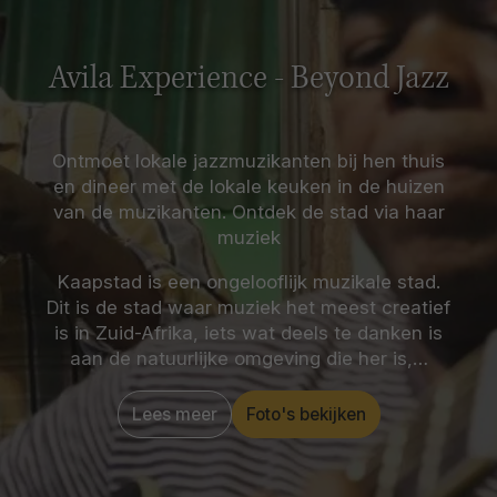
Avila Experience - Beyond Jazz
Ontmoet lokale jazzmuzikanten bij hen thuis
en dineer met de lokale keuken in de huizen
van de muzikanten. Ontdek de stad via haar
muziek
Kaapstad is een ongelooflijk muzikale stad.
Dit is de stad waar muziek het meest creatief
is in Zuid-Afrika, iets wat deels te danken is
aan de natuurlijke omgeving die her is,…
Lees meer
Foto's bekijken