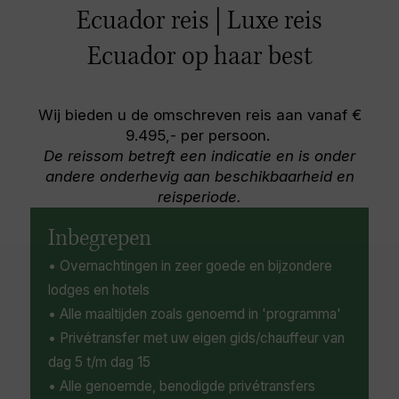
verscheidenheid aan dingen die er te doen zijn
Andes-Condor in vlucht. Hoogtepunten in de
horse riding, and cable car rides. Discover the
Ecuador reis | Luxe reis
op de berghellingen, variërend van spannende
omgeving zijn het Condor Rehabilitation and
area’s unique culture in the village of Mindo, or
buitenactiviteiten tot fascinerende culturele
Interpretation Center, een indrukwekkende
visit one of the local chocolate farms.
Ecuador op haar best
ervaringen. Hoogtepunten zijn onder meer een
11e eeuwse archeologische site en
schilderachtige wandeling en een canopy-tour
ontmoetingen met de omliggende inheemse
langs het groene landschap van Mindo Cloud
gemeenschappen.
Wij bieden u de omschreven reis aan vanaf €
Forest en een wandeling langs de geplaveide
9.495,- per persoon.
straten van de oude binnenstad van Quito om
De reissom betreft een indicatie en is onder
de prachtige koloniale architectuur te bekijken.
andere onderhevig aan beschikbaarheid en
Mis een bezoek aan het kleine stadje Otavalo
reisperiode.
niet, de thuisbasis van de enorm populaire
Otavalo Market, bekend als de grootste markt
Inbegrepen
voor traditionele sieraden, textiel en
• Overnachtingen in zeer goede en bijzondere
ambachten in Zuid-Amerika.
lodges en hotels
• Alle maaltijden zoals genoemd in 'programma'
• Privétransfer met uw eigen gids/chauffeur van
dag 5 t/m dag 15
• Alle genoemde, benodigde privétransfers