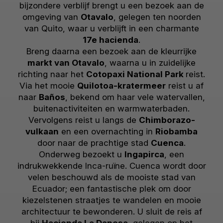
bijzondere verblijf brengt u een bezoek aan de
omgeving van
Otavalo
, gelegen ten noorden
van Quito, waar u verblijft in een charmante
17e hacienda
.
Breng daarna een bezoek aan de kleurrijke
markt van Otavalo
, waarna u in zuidelijke
richting naar het
Cotopaxi National Park
reist.
Via het mooie
Quilotoa-kratermeer
reist u af
naar
Baños
, bekend om haar vele watervallen,
buitenactiviteiten en warmwaterbaden.
Vervolgens reist u langs de
Chimborazo-
vulkaan
en een overnachting in
Riobamba
door naar de prachtige stad
Cuenca
.
Onderweg bezoekt u
Ingapirca
, een
indrukwekkende Inca-ruïne. Cuenca wordt door
velen beschouwd als de mooiste stad van
Ecuador; een fantastische plek om door
kiezelstenen straatjes te wandelen en mooie
architectuur te bewonderen. U sluit de reis af