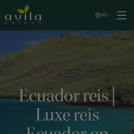
Vlaams
NL
Zoeken
English
Español
Ecuador reis |
Luxe reis