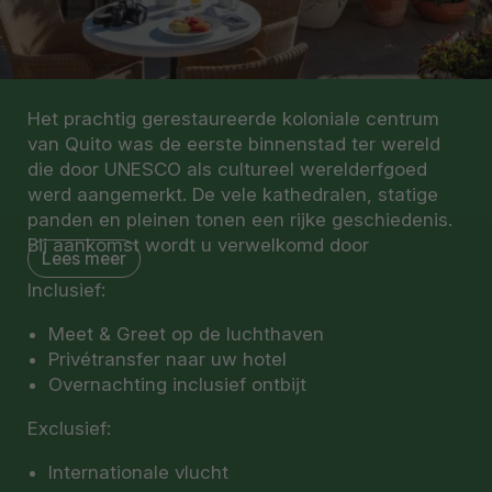
Het prachtig gerestaureerde koloniale centrum
van Quito was de eerste binnenstad ter wereld
die door UNESCO als cultureel werelderfgoed
werd aangemerkt. De vele kathedralen, statige
panden en pleinen tonen een rijke geschiedenis.
Bij aankomst wordt u verwelkomd door
Lees meer
onze lokale vertegenwoordiging, waarna u naar
Inclusief:
uw hotel wordt gebracht. U verblijft deze nachten
in Casa Gangotena, een heerlijk Relais &
Meet & Greet op de luchthaven
Châteaux hotel in het koloniale centrum van de
Privétransfer naar uw hotel
stad.
Overnachting inclusief ontbijt
Relais & Châteaux is een wereldwijde
Exclusief:
gemeenschap van luxe hotels en restaurants die
eigendom zijn van, en beheerd worden door, een
Internationale vlucht