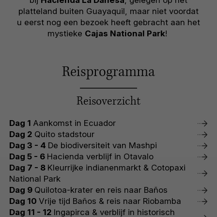
bij
Hacienda La Danesa
, gelegen op het
platteland buiten Guayaquil, maar niet voordat
u eerst nog een bezoek heeft gebracht aan het
mystieke
Cajas National Park
!
Reisprogramma
Reisoverzicht
Dag 1
Aankomst in Ecuador
Dag 2
Quito stadstour
Dag 3 - 4
De biodiversiteit van Mashpi
Dag 5 - 6
Hacienda verblijf in Otavalo
Dag 7 - 8
Kleurrijke indianenmarkt & Cotopaxi
National Park
Dag 9
Quilotoa-krater en reis naar Baños
Dag 10
Vrije tijd Baños & reis naar Riobamba
Dag 11 - 12
Ingapirca & verblijf in historisch