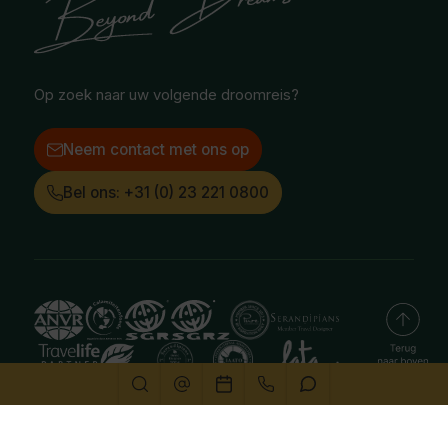
Facebook
Instagram
LinkedIn
Op zoek naar uw volgende droomreis?
Neem contact met ons op
Bel ons: +31 (0) 23 221 0800
Deze website gebruikt cookies