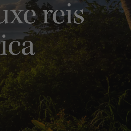
uxe reis
ica