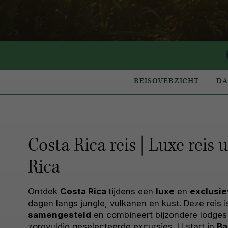
REISOVERZICHT
D
Costa Rica reis | Luxe reis 
Rica
Ontdek
Costa Rica
tijdens een
luxe
en
exclusi
dagen langs jungle, vulkanen en kust. Deze reis i
samengesteld
en combineert bijzondere lodges 
zorgvuldig geselecteerde excursies. U start in
Ba