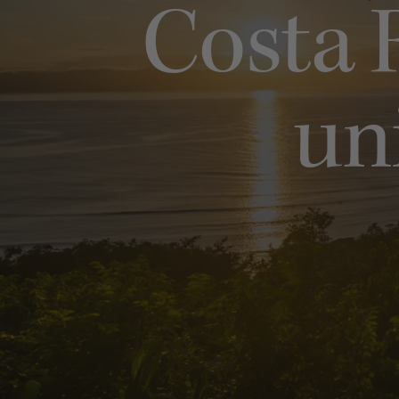
Costa R
un