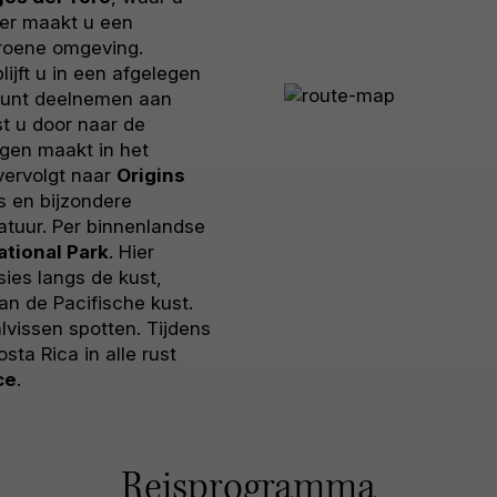
ier maakt u een
groene omgeving.
lijft u in een afgelegen
 kunt deelnemen aan
ist u door naar de
gen maakt in het
vervolgt naar
Origins
rs en bijzondere
atuur. Per binnenlandse
ational Park
. Hier
ies langs de kust,
n de Pacifische kust.
lvissen spotten. Tijdens
sta Rica in alle rust
ce
.
Reisprogramma