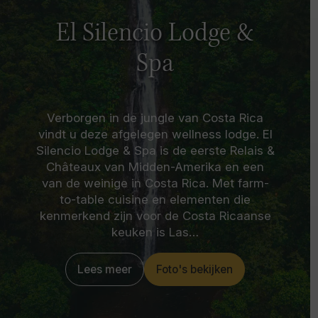
El Silencio Lodge &
Spa
Verborgen in de jungle van Costa Rica
vindt u deze afgelegen wellness lodge. El
Silencio Lodge & Spa is de eerste Relais &
Châteaux van Midden-Amerika en een
van de weinige in Costa Rica. Met farm-
to-table cuisine en elementen die
kenmerkend zijn voor de Costa Ricaanse
keuken is Las…
Lees meer
Foto's bekijken