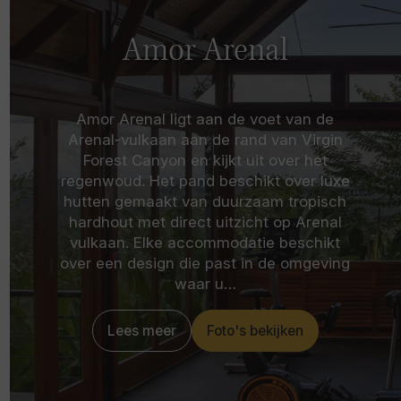
Amor Arenal
Amor Arenal ligt aan de voet van de
Arenal-vulkaan aan de rand van Virgin
Forest Canyon en kijkt uit over het
regenwoud. Het pand beschikt over luxe
hutten gemaakt van duurzaam tropisch
hardhout met direct uitzicht op Arenal
vulkaan. Elke accommodatie beschikt
over een design die past in de omgeving
waar u…
Lees meer
Foto's bekijken