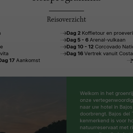
Reisoverzicht
a
Dag 2
Koffietour en proeveri
Dag 5 - 6
Arenal-vulkaan
ge
Dag 10 - 12
Corcovado Nati
vita
Dag 16
Vertrek vanuit Costa
Dag 17
Aankomst
Welkom in het groenrij
onze vertegenwoordige
naar uw hotel in Bajo
doorbrengt. Bajos del
kenmerkend is voor ho
natuurreservaat met r