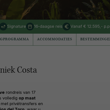
Signature
16-daagse reis
Vanaf € 12.595,- p.p
AGPROGRAMMA
ACCOMMODATIES
BESTEMMINGE
uniek Costa
eve
rondreis van 17
s volledig
op maat
met privétransfers en
jos del Toro
, waar u