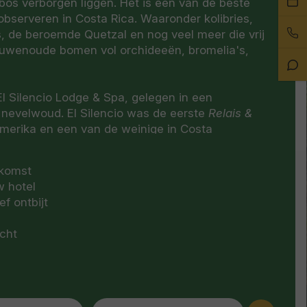
 bos verborgen liggen. Het is een van de beste
ee
observeren in Costa Rica. Waaronder kolibries,
Bel
afs
, de beroemde Quetzal en nog veel meer die vrij
on
euwenoude bomen vol orchideeën, bromelia's,
Sta
Ch
 El Silencio Lodge & Spa, gelegen in een
n nevelwoud. El Silencio was de eerste
Relais &
merika en een van de weinige in Costa
ux is een wereldwijde gemeenschap de rijkdom
erelds culinaire en gastvrijheidstradities hoog in
nkomst
w hotel
f ontbijt
meen beschouwd als een heiligdom in harmonie
et is omgeven door prachtig tropisch
ucht
heeft een privéreservaat van 500 hectare met
n prachtige watervallen. Er zal een
 het hotel aanwezig zijn om informatie te
 de diensten die het hotel aanbiedt.