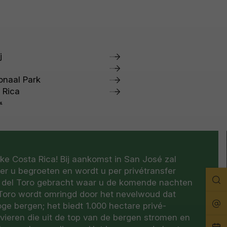
j
onaal Park
 Rica
ke Costa Rica! Bij aankomst in San José zal
r u begroeten en wordt u per privétransfer
Zo
s del Toro gebracht waar u de komende nachten
 Toro wordt omringd door het nevelwoud dat
Rei
ge bergen; het biedt 1.000 hectare privé-
ivieren die uit de top van de bergen stromen en
Pla