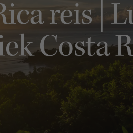
ica reis | L
iek Costa R