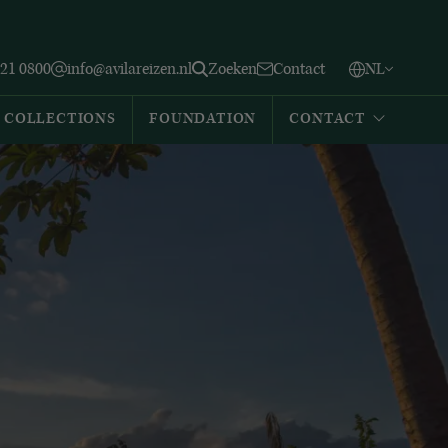
Vlaams
English
Zoeken
221 0800
info@avilareizen.nl
Zoeken
Contact
NL
Español
COLLECTIONS
FOUNDATION
CONTACT