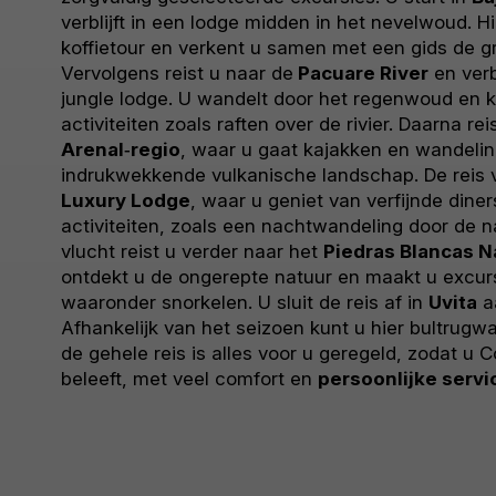
verblijft in een lodge midden in het nevelwoud. H
koffietour en verkent u samen met een gids de 
Vervolgens reist u naar de
Pacuare River
en verb
jungle lodge. U wandelt door het regenwoud en
activiteiten zoals raften over de rivier. Daarna re
Arenal‑regio
, waar u gaat kajakken en wandelin
indrukwekkende vulkanische landschap. De reis 
Luxury Lodge
, waar u geniet van verfijnde dine
activiteiten, zoals een nachtwandeling door de n
vlucht reist u verder naar het
Piedras Blancas N
ontdekt u de ongerepte natuur en maakt u excurs
waaronder snorkelen. U sluit de reis af in
Uvita
aa
Afhankelijk van het seizoen kunt u hier bultrugwa
de gehele reis is alles voor u geregeld, zodat u Co
beleeft, met veel comfort en
persoonlijke servi