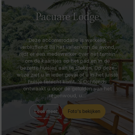
Pacuare Lodge
Deze accommodatie is werkelijk
verbluffend! Bij het vallen van de avond,
rijdt er een medewerker over het terrein
om de kaarsjes op het pad en in de
bezette huisjes aan te steken. Op deze
wijze ziet u in ieder geval of u in het juiste
huisje terecht komt. 's Ochtends
ontwaakt u door de geluiden van het
regenwoud, u…
Lees meer
Foto's bekijken