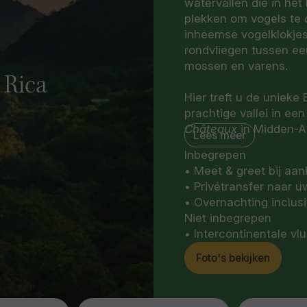
watervallen die in het
plekken om vogels te 
inheemse vogelklokjes
rondvliegen tussen e
mossen en varens.
 Rica
Hier treft u de unieke
prachtige vallei in ee
Châteaux
in Midden-A
Lees meer
Rica. Relais & Châtea
Inbegrepen
en diversiteit van ’s w
• Meet & greet bij aa
het vaandel staan.
• Privétransfer naar u
• Overnachting inclusie
Deze plek wordt alge
Niet inbegrepen
met de omgeving, en h
• Intercontinentale vl
nevelwoud. Het hotel 
stromende riviertjes e
Foto's bekijken
vertegenwoordiger van
geven over de regio en