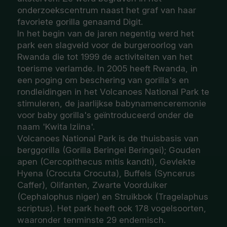
onderzoekscentrum naast het graf van haar
favoriete gorilla genaamd Digit.
In het begin van de jaren negentig werd het
park een slagveld voor de burgeroorlog van
Rwanda die tot 1999 de activiteiten van het
toerisme verlamde. In 2005 heeft Rwanda, in
een poging om beschering van gorilla's en
rondleidingen in het Volcanoes National Park te
stimuleren, de jaarlijkse babynamenceremonie
voor baby gorilla's geïntroduceerd onder de
naam 'Kwita Iziina'.
Volcanoes National Park is de thuisbasis van
berggorilla (Gorilla Beringei Beringei); Gouden
apen (Cercopithecus mitis kandti), Gevlekte
Hyena (Crocuta Crocuta), Buffels (Syncerus
Caffer), Olifanten, Zwarte Voorduiker
(Cephalophus niger) en Struikbok (Tragelaphus
scriptus). Het park heeft ook 178 vogelsoorten,
waaronder tenminste 29 endemisch.