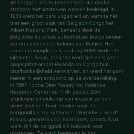
de berggorilla's te beschermen die dankzij
stropers met uitsterven werden bedreigd. In
1929 werd het park uitgebreid en vormde het
met een groot stuk van Belgisch Congo het
Albert National Park, beheerd door de
Belgische koloniale authoriteiten (beide landen
waren destijds een kolonie van België). Het
samengevoegde park besloeg 8090 vierkante
kilometer. Begin jaren '60 werd het park weer
opgesplitst omdat Rwanda en Congo hun
onafhankelijkheid verwierven. en werd het park
kleiner in een antwoord op de overbevolking.
In 1967 richtte Dian Fossey het Karisoke
Research Center op in dit gebied. Een
afgelegen junglekamp van waaruit ze een
groot deel van haar studies naar de
berggorilla's zou uitvoeren. Wereldwijd wordt
Fossey geroemd voor haar inzet, dankzij haar
werk zijn de berggorilla's behoedt voor
uitsterven. Ze werd begraven in het