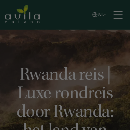
Vlaams
NL
Zoeken
English
Español
Rwanda reis |
Luxe rondreis
door Rwanda: