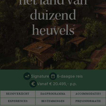
het land van
duizend
heuvels
Signature
6-daagse reis
Vanaf € 20.495,- p.p.
REISOVERZICHT
DAGPROGRAMMA
ACCOMMODATIES
EXPERIENCES
BESTEMMINGEN
PRIJSINFORMATIE