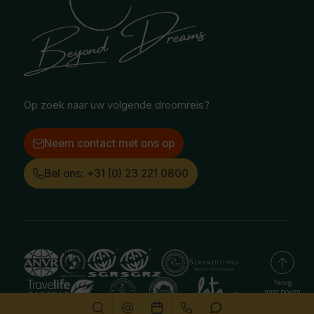
Safari & Wildlife reizen
Reisvoorwaarden
Oceanië
Selfdrive reizen
Vacatures
Poolgebied
Treinreizen
Facebook
Instagram
LinkedIn
Op zoek naar uw volgende droomreis?
Neem contact met ons op
Bel ons: +31 (0) 23 221 0800