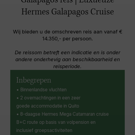
Galapagos reis | Luxueuze
waaronder fregatvogels, rode-billige tropische
Het nationaal park Cerro Dragon in de
aan het zeer bijzondere en unieke ecosysteem.
vogels, slikken -tailed meeuwen en blauwe Jan
hooglanden van Santa Cruz of het
Hermes Galapagos Cruise
van Genten. Een grote populatie landleguanen
schildpaddenreservaat El Chato behoren,
zwerven over het eiland samen met grote
indien mogelijk qua tijd, onder andere tot de
zeeleeuwkolonies.
mogelijkheden.
Wij bieden u de omschreven reis aan vanaf €
14.350,- per persoon.
De reissom betreft een indicatie en is onder
andere onderhevig aan beschikbaarheid en
reisperiode.
Inbegrepen
• Binnenlandse vluchten
• 2 overnachtingen in een zeer
goede accommodatie in Quito
• 8-daagse Hermes Mega Catamaran cruise
B+C route op basis van volpension en
inclusief groepsactiviteiten