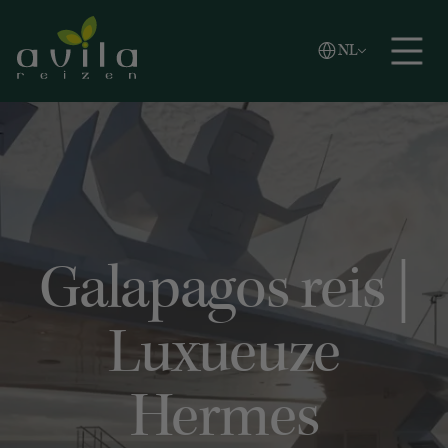
Vlaams
NL
Zoeken
English
Español
Galapagos reis |
Luxueuze
Hermes