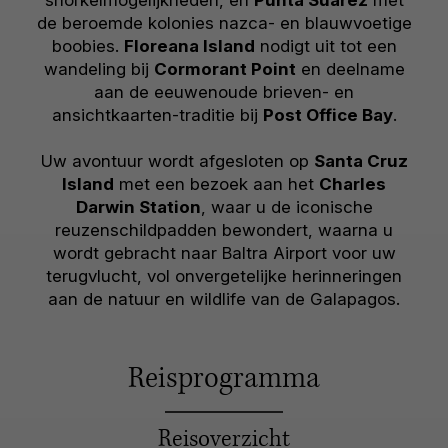
snorkelmogelijkheden, en
Punta Suárez
met
de beroemde kolonies nazca- en blauwvoetige
boobies.
Floreana Island
nodigt uit tot een
wandeling bij
Cormorant Point
en deelname
aan de eeuwenoude brieven- en
ansichtkaarten-traditie bij
Post Office Bay
.
Uw avontuur wordt afgesloten op
Santa Cruz
Island
met een bezoek aan het
Charles
Darwin Station
, waar u de iconische
reuzenschildpadden bewondert, waarna u
wordt gebracht naar Baltra Airport voor uw
terugvlucht, vol onvergetelijke herinneringen
aan de natuur en wildlife van de Galapagos.
Reisprogramma
Reisoverzicht