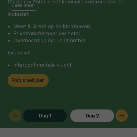
Châteaux hotel in het koloniale centrum van de
Lees meer
stad.
Inclusief:
Relais & Châteaux is een wereldwijde
Meet & Greet op de luchthaven
gemeenschap van luxe hotels en restaurants die
Privétransfer naar uw hotel
eigendom zijn van, en beheerd worden door, een
Overnachting inclusief ontbijt
familie, waarbij de rijkdom en diversiteit van ’s
werelds culinaire en gastvrijheidstradities hoog in
Exclusief:
het vaandel staan. Casa Gangotena is het enige
Relais & Châteaux hotel in Quito.
Intercontinentale vlucht
Foto's bekijken
Dag 1
Dag 2