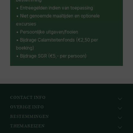
• Entreegelden indien van toepassing
• Niet genoemde maaltijden en optionele
excursies
• Persoonlijke uitgaven/fooien
• Bijdrage Calamiteitenfonds (€2,50 per
boeking)
• Bijdrage SGR (€5,- per persoon)
CONTACT INFO
OVERIGE INFO
Avila Reizen
Nieuwe Gracht 78
BESTEMMINGEN
KvK: 51111616
2011 NJ, Haarlem
BTW nr.: NL823096415B01
THEMAREIZEN
Afrika
+31 (0) 23 221 0800
Bank: ABN AMRO