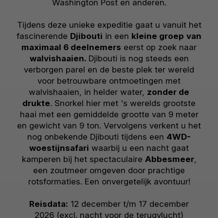
Washington Post en anderen.
Tijdens deze unieke expeditie gaat u vanuit het
fascinerende
Djibouti
in een
kleine groep
van
maximaal 6 deelnemers
eerst op zoek naar
walvishaaien.
Djibouti is nog steeds een
verborgen parel en de beste plek ter wereld
voor betrouwbare ontmoetingen met
walvishaaien, in helder water,
zonder de
drukte
. Snorkel hier met 's werelds grootste
haai met een gemiddelde grootte van 9 meter
en gewicht van 9 ton. Vervolgens verkent u het
nog onbekende Djibouti tijdens een
4WD-
woestijnsafari
waarbij u een nacht gaat
kamperen bij het spectaculaire
Abbesmeer
,
een zoutmeer omgeven door prachtige
rotsformaties. Een onvergetelijk avontuur!
Reisdata:
12 december t/m 17 december
2026 (excl. nacht voor de terugvlucht)