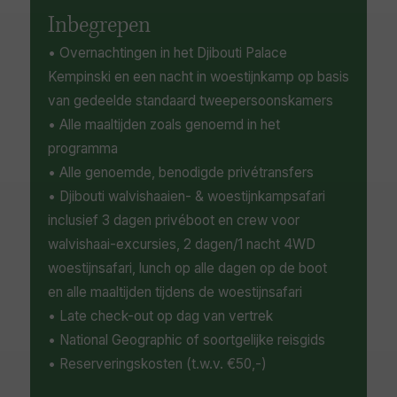
Inbegrepen
• Overnachtingen in het Djibouti Palace
Kempinski en een nacht in woestijnkamp op basis
van gedeelde standaard tweepersoonskamers
• Alle maaltijden zoals genoemd in het
programma
• Alle genoemde, benodigde privétransfers
• Djibouti walvishaaien- & woestijnkampsafari
inclusief 3 dagen privéboot en crew voor
walvishaai-excursies, 2 dagen/1 nacht 4WD
woestijnsafari, lunch op alle dagen op de boot
en alle maaltijden tijdens de woestijnsafari
• Late check-out op dag van vertrek
• National Geographic of soortgelijke reisgids
• Reserveringskosten (t.w.v. €50,-)