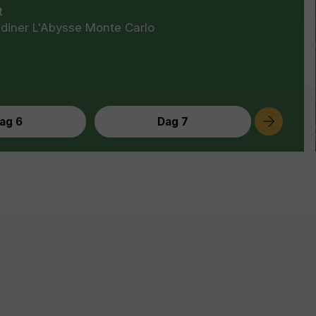
t
 diner L'Abysse Monte Carlo
ag 6
Dag 7