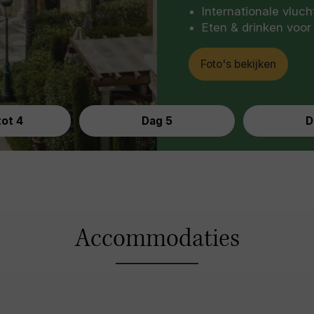
Internationale vluch
Eten & drinken voor
Foto's bekijken
tot 4
Dag 5
D
Accommodaties