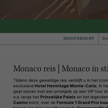
REISOVERZICHT
D
Monaco reis | Monaco in sti
Tijdens deze geweldige reis verblijft u in het ico
exclusieve
Hotel Hermitage Monte-Carlo
, in h
gaat samen met een privégids op een VIP tour d
o.a. langs het
Prinselijke Paleis
en het legenda
Casino
komt, over de
Formule 1 Grand Prix ba
brengt aan het wereldberoemde
Oceanografis