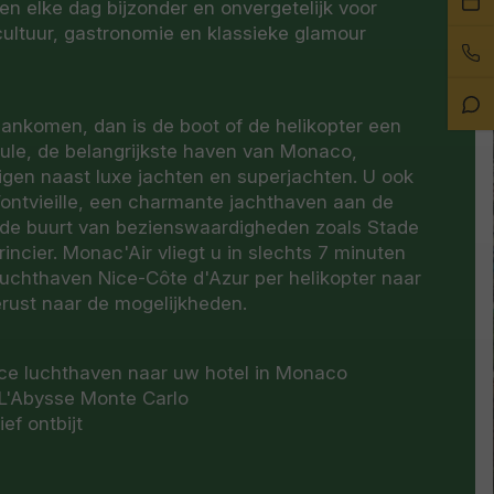
n elke dag bijzonder en onvergetelijk voor
ee
cultuur, gastronomie en klassieke glamour
Bel
afs
on
Sta
n tafelreservering voor u gemaakt bij
t aankomen, dan is de boot of de helikopter een
Ch
 het restaurant van Hotel Hermitage Monte-
cule, de belangrijkste haven van Monaco,
L’Abysse Monte Carlo is verfijnd en poëtisch.
uigen naast luxe jachten en superjachten. U ook
oet Franse elegantie in pure smaken,
Fontvieille, een charmante jachthaven aan de
sublieme sauzen. Elk gerecht balanceert
 de buurt van bezienswaardigheden zoals Stade
hetiek, begeleid door attente service en een
Princier. Monac'Air vliegt u in slechts 7 minuten
onomie verheft tot een meditatieve ervaring
luchthaven Nice-Côte d'Azur per helikopter naar
proevers wereldwijd en kenners.
rust naar de mogelijkheden.
ice luchthaven naar uw hotel in Monaco
j L'Abysse Monte Carlo
ef ontbijt