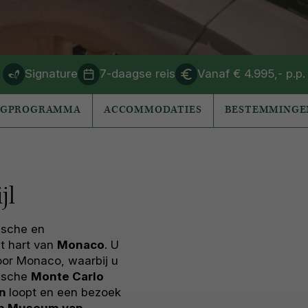
Signature
7-daagse reis
Vanaf € 4.995,- p.p.
AGPROGRAMMA
ACCOMMODATIES
BESTEMMINGE
jl
nische en
et hart van
Monaco
. U
oor Monaco, waarbij u
rische
Monte Carlo
an
loopt en een bezoek
ch Museum van