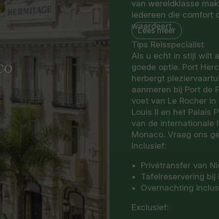
van wereldklasse make
iedereen die comfort 
waardeert.
Lees meer
Tips Reisspecialist
Vanavond hebben we ee
Als u echt in stijl wil
L'Abysse Monte-Carlo,
co
goede optie. Port Her
Carlo. De cuisine van 
herbergt pleziervaart
Japanse precisie ontm
aanmeren bij Port de 
seizoensproducten en 
voet van Le Rocher in
textuur, umami en est
Louis II en het Palais 
serene sfeer die gastr
van de internationale 
voor veeleisende fijn
Monaco. Vraag ons ge
Inclusief:
Privétransfer van N
Tafelreservering bi
Overnachting inclusi
Exclusief: