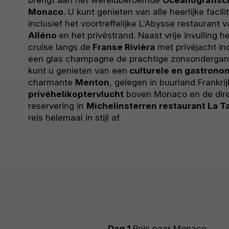
Monaco
. U kunt genieten van alle heerlijke facili
inclusief het voortreffelijke L'Abysse restaurant
Alléno
en het privéstrand. Naast vrije invulling 
cruise langs de
Franse Rivièra
met privéjacht inc
een glas champagne de prachtige zonsonderga
kunt u genieten van een
culturele en gastrono
charmante
Menton
, gelegen in buurland Frankrij
privéhelikoptervlucht
boven Monaco en de dir
reservering in
Michelinsterren restaurant La Ta
reis helemaal in stijl af.
Dag 1
Reis naar Monaco