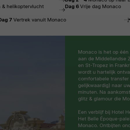
& helikoptervlucht
Dag 6
Vrije dag Monaco
Dag 7
Vertrek vanuit Monaco
Monaco is het op één n
aan de Middellandse 
en St-Tropez in Frank
wordt u hartelijk ont
comfortabele transfer
gelijkwaardig) naar u
minuten. Na aankomst 
glitz & glamour die Mo
Een verblijf bij Hotel 
Het Belle Époque-palei
Monaco. Ontbijten ond