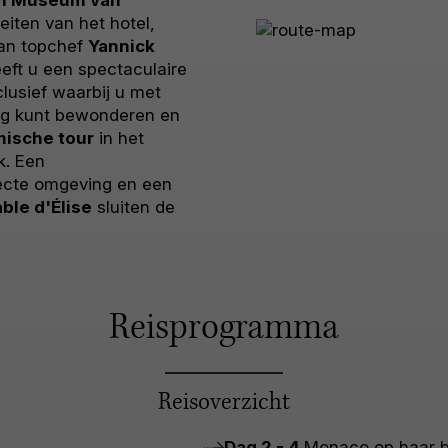
teiten van het hotel,
 van topchef
Yannick
heeft u een spectaculaire
lusief waarbij u met
ng kunt bewonderen en
mische tour
in het
k. Een
ecte omgeving en een
ble d'Élise
sluiten de
Reisprogramma
Reisoverzicht
Dag 2 - 4
Monaco op haar b