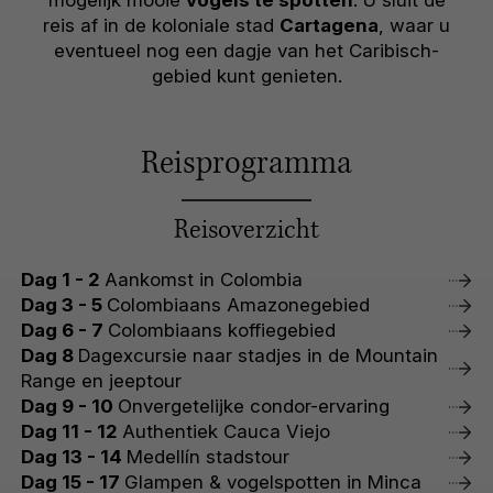
mogelijk mooie
vogels te spotten
. U sluit de
reis af in de koloniale stad
Cartagena
, waar u
eventueel nog een dagje van het Caribisch-
gebied kunt genieten.
Reisprogramma
Reisoverzicht
Dag 1 - 2
Aankomst in Colombia
Dag 3 - 5
Colombiaans Amazonegebied
Dag 6 - 7
Colombiaans koffiegebied
Dag 8
Dagexcursie naar stadjes in de Mountain
Range en jeeptour
Dag 9 - 10
Onvergetelijke condor-ervaring
Dag 11 - 12
Authentiek Cauca Viejo
Dag 13 - 14
Medellín stadstour
Dag 15 - 17
Glampen & vogelspotten in Minca