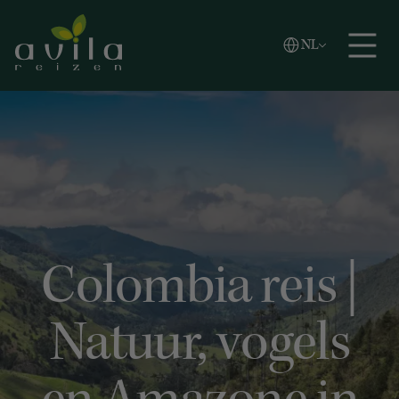
Vlaams
NL
Zoeken
English
Español
Colombia reis |
Natuur, vogels