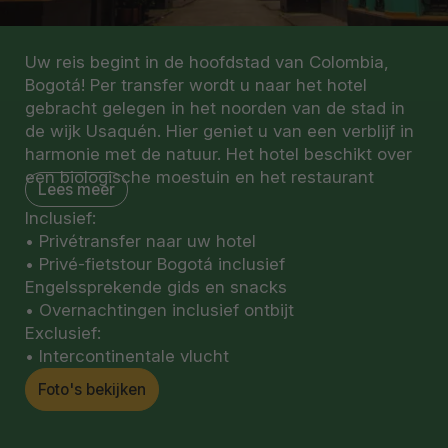
Uw reis begint in de hoofdstad van Colombia,
Bogotá! Per transfer wordt u naar het hotel
gebracht gelegen in het noorden van de stad in
de wijk Usaquén. Hier geniet u van een verblijf in
harmonie met de natuur. Het hotel beschikt over
een biologische moestuin en het restaurant
Lees meer
serveert gerechten van de verse producten.
Inclusief:
• Privétransfer naar uw hotel
Na de eerste overnachting gaat u per fiets onder
• Privé-fietstour Bogotá inclusief
leiding van een lokale gids een stadstour maken
Engelssprekende gids en snacks
door Bogotá. Hierbij brengt u onder andere een
• Overnachtingen inclusief ontbijt
bezoek aan de historische wijk Candelaria. Deze
Exclusief:
wijk staat bekend om haar kleurrijke architectuur,
• Intercontinentale vlucht
musea, kunstgalerijen en levendige cultuur.
Daarnaast brengt u een bezoek aan de berg
Foto's bekijken
Monseratte, vanwaar u een panoramisch uitzicht
heeft over de stad en haar prachtige bergachtige