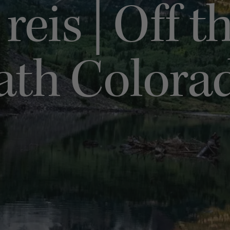
reis | Off t
ath Colora