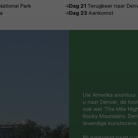
ational Park
Dag 21
Terugkeer naar Den
ka
Dag 23
Aankomst
Uw Amerika avontuur ga
u naar Denver, de hoo
ook wel 'The Mile Hig
Rocky Mountains. Denv
levendige kunstscene 
Bij aankomst haalt u u