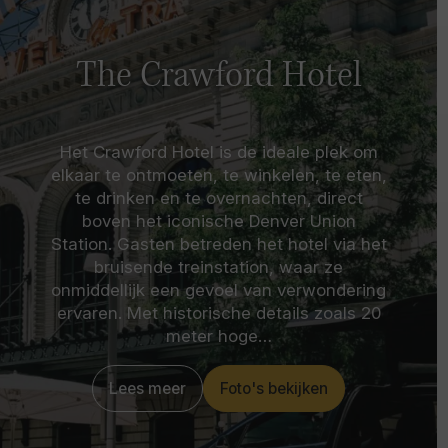
The Crawford Hotel
Het Crawford Hotel is de ideale plek om
elkaar te ontmoeten, te winkelen, te eten,
te drinken en te overnachten, direct
boven het iconische Denver Union
Station. Gasten betreden het hotel via het
bruisende treinstation, waar ze
onmiddellijk een gevoel van verwondering
ervaren. Met historische details zoals 20
meter hoge…
Lees meer
Foto's bekijken