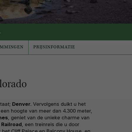
.
EMMINGEN
PRIJSINFORMATIE
olorado
taat;
Denver
. Vervolgens duikt u het
 een hoogte van meer dan 4.300 meter,
nes
, geniet van de unieke charme van
 Railroad
, een treinreis die u door
het Cliff Palace en Balcony House, en