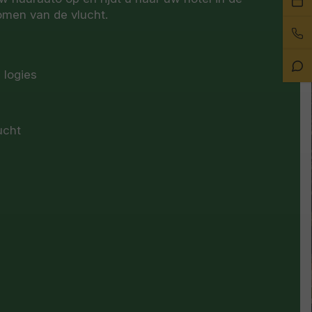
komen van de vlucht.
ee
Bel
afs
on
Sta
 logies
Ch
lucht