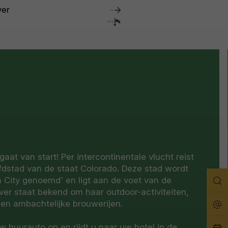
ver
at van start! Per intercontinentale vlucht reist
fdstad van de staat Colorado. Deze stad wordt
Zo
h City genoemd' en ligt aan de voet van de
er staat bekend om haar outdoor-activiteiten,
en ambachtelijke brouwerijen.
Rei
w huurauto op en rijdt u naar uw hotel in de
Pla