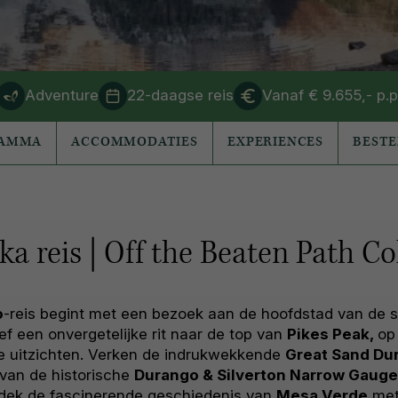
Adventure
22-daagse reis
Vanaf € 9.655,- p.p
RAMMA
ACCOMMODATIES
EXPERIENCES
BEST
a reis | Off the Beaten Path C
o
-reis begint met een bezoek aan de hoofdstad van de s
eef een onvergetelijke rit naar de top van
Pikes Peak,
op
 uitzichten. Verken de indrukwekkende
Great Sand Du
 van de historische
Durango & Silverton Narrow Gauge
dek de fascinerende geschiedenis van
Mesa Verde
met 