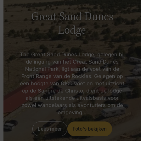
Great Sand Dunes
Lodge
The Great Sand Dunes Lodge, gelegen bij
de ingang van het Great Sand Dunes
National Park, ligt aan de voet van de
Front Range van de Rockies. Gelegen op
een hoogte van 8100 voet en met uitzicht
op de Sangre de Christo, dient de lodge
als een uitstekende uitvalsbasis voor
zowel wandelaars als avonturiers om de
omgeving…
Lees meer
Foto's bekijken