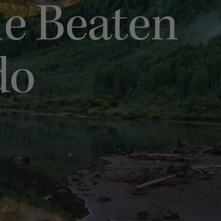
he Beaten
do