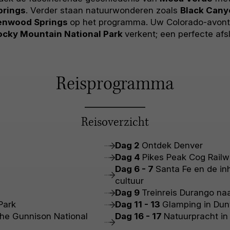
prings
. Verder staan natuurwonderen zoals
Black Cany
enwood Springs
op het programma. Uw Colorado-avont
ocky Mountain National Park
verkent; een perfecte afs
Reisprogramma
Reisoverzicht
Dag 2
Ontdek Denver
Dag 4
Pikes Peak Cog Rail
Dag 6 - 7
Santa Fe en de i
cultuur
Dag 9
Treinreis Durango naa
 Park
Dag 11 - 13
Glamping in Dun
the Gunnison National
Dag 16 - 17
Natuurpracht i