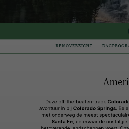
REISOVERZICHT
DAGPROG
Amerik
Deze off-the-beaten-track
Colorad
avontuur in bij
Colorado Springs
. Bel
met onderweg de meest spectaculaire
Santa Fe
, en ervaar de nostalgie
betoverende landschappen voert. Ont