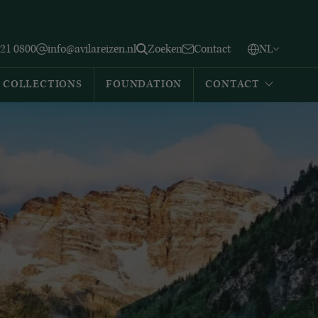
Vlaams
English
Zoeken
221 0800
info@avilareizen.nl
Zoeken
Contact
NL
Español
COLLECTIONS
FOUNDATION
CONTACT