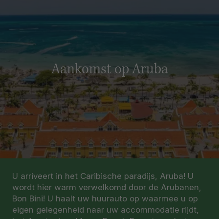
Aankomst op Aruba
U arriveert in het Caribische paradijs, Aruba! U
wordt hier warm verwelkomd door de Arubanen,
Bon Bini! U haalt uw huurauto op waarmee u op
eigen gelegenheid naar uw accommodatie rijdt,