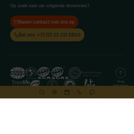
LinkedIn
Op zoek naar uw volgende droomreis?
Neem contact met ons op
Bel ons: +31 (0) 23 221 0800
Deze website gebruikt cookies
We gebruiken cookies om de website goed te laten
functioneren. Meer informatie is beschikbaar in onze