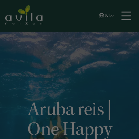
Vlaams
NL
Zoeken
English
Español
Aruba reis |
One Happy