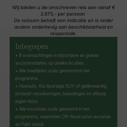
icoon dat een weergaloos uitzicht biedt op de
verheugen op ontspanning op de ongerepte
Wij bieden u de omschreven reis aan vanaf €
westelijke kustlijn van het eiland. Het
witte stranden van de stad, rondneuzen op de
2.875,- per persoon
weelderige Bubali vogelreservaat is een
markt voor lokaal geproduceerde kunst en
De reissom betreft een indicatie en is onder
toevluchtsoord voor vogelliefhebbers. Het
handwerk, en genieten van het bruisende
andere onderhevig aan beschikbaarheid en
beschikt over een observatietoren waarmee
nachtleven, compleet met een scala aan
reisperiode.
vogelaars meer dan 80 soorten trekvogels
restaurants, cafés, clubs, lounges, bars en
kunnen bekijken die in het reservaat een oase
casino's.
Inbegrepen
zoeken. De stranden zijn ideaal voor
• 8 overnachtingen in bijzondere en goede
watersporten, waaronder windsurfen,
kitesurfen, snorkelen en duiken. Bezoek zeker
accommodaties op unieke locaties
de iconische St. Ann's kerk, die dateert uit de
• Alle maaltijden zoals genoemd in het
jaren 1770, en de historische Alto Vista kapel,
programma
gelegen op een heuvel met uitzicht op zee.
• Huurauto, Kia Sportage SUV of gelijkwaardig,
inclusief verzekeringen, belastingen en afkoop
eigen risico
• Alle excursies zoals genoemd in het
programma, waaronder Off-Road safari excursie
en Palm Island