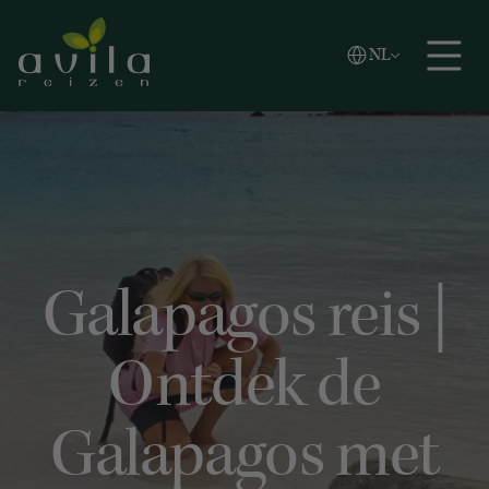
Vlaams
NL
Zoeken
English
Español
Galapagos reis |
Ontdek de
Galapagos met