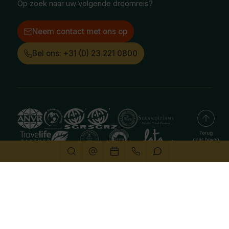
Op zoek naar uw volgende droomreis?
Neem contact met ons op
Bel ons: +31 (0) 23 221 0800
Deze website gebruikt cookies
We gebruiken cookies om de website goed te laten
functioneren. Meer informatie is beschikbaar in onze
privacyverklaring
. Door op accepteren te klikken, geef je