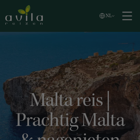
Vlaams
NL
Zoeken
English
Español
Malta reis |
Prachtig Malta