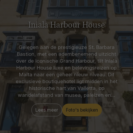
interieur en Caravaggio’s meesterwerk
De
onthoofding van Johannes de Doper
. Een dag vol
geschiedenis, cultuur en vakmanschap in het
hart van Valletta.
Iniala Harbour House
Gelegen aan de prestigieuze St. Barbara
Bastion, met een adembenemend uitzicht
over de iconische Grand Harbour, tilt Iniala
Harbour House luxe en belevingsreizen op
Malta naar een geheel nieuw niveau. Dit
exclusieve boutiquehotel ligt midden in het
historische hart van Valletta, op
wandelafstand van musea, paleizen en…
Lees meer
Foto's bekijken