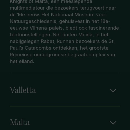
Knights of Malta, een meeslepende
multimediatour die bezoekers terugvoert naar
de 16e eeuw. Het Nationaal Museum voor
Natuurgeschiedenis, gehuisvest in het 18e-
eeuwse Vilhena-paleis, biedt ook fascinerende
tentoonstellingen. Net buiten Mdina, in het
nabijgelegen Rabat, kunnen bezoekers de St.
Paul’s Catacombs ontdekken, het grootste
Romeinse ondergrondse begraafcomplex van
het eiland.
Valletta
De kleine ommuurde stad Valletta is de
hoofdstad van Malta en ligt bijna halverwege
de noordoostkust van het eiland. De stad werd
in 2018 niet voor niets uitgeroepen tot Culturele
Malta
Hoofdstad van Europa, met zijn