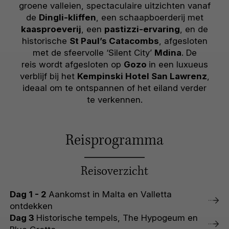
groene valleien, spectaculaire uitzichten vanaf
de
Dingli-kliffen
, een schaapboerderij met
kaasproeverij
, een
pastizzi-ervaring
, en de
historische
St Paul’s Catacombs
, afgesloten
met de sfeervolle ‘Silent City’
Mdina
. De
reis wordt afgesloten op
Gozo
in een luxueus
verblijf bij het
Kempinski Hotel San Lawrenz
,
ideaal om te ontspannen of het eiland verder
te verkennen.
Reisprogramma
Reisoverzicht
Dag 1 - 2
Aankomst in Malta en Valletta
ontdekken
Dag 3
Historische tempels, The Hypogeum en