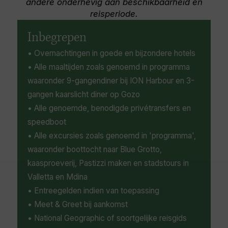
andere onderhevig aan beschikbaarheid en
op fotogenieke stranden met rood zand langs
reisperiode.
het doorzichtige water van de Middellandse
Zee. Geschiedenis- en architectuurliefhebbers
Inbegrepen
mogen de Ggantija-tempels in Xaghra niet
• Overnachtingen in goede en bijzondere hotels
missen; deze dateren uit 3600 v.Chr. en worden
beschouwd als een van de oudste vrijstaande
• Alle maaltijden zoals genoemd in programma
bouwwerken ter wereld.
waaronder 9-gangendiner bij ION Harbour en 3-
gangen kaarslicht diner op Gozo
• Alle genoemde, benodigde privétransfers en
speedboot
• Alle excursies zoals genoemd in 'programma',
waaronder boottocht naar Blue Grotto,
kaasproeverij, Pastizzi maken en stadstours in
Valletta en Mdina
• Entreegelden indien van toepassing
• Meet & Greet bij aankomst
• National Geographic of soortgelijke reisgids