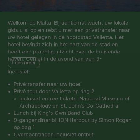
Welkom op Malta! Bij aankomst wacht uw lokale
gids u al op en reist u met een privétransfer naar
uw hotel gelegen in de hoofdstad Valletta. Het
hotel bevindt zich in het hart van de stad en
heeft een prachtig uitzicht over de bruisende
haven. Geniet in de avond van een 9-
Lees meer
gangendiner bij ION Harbour wat 2 Michelin
Inclusief:
sterren heeft. Een goed en culinair begin van uw
reis.
Privétransfer naar uw hotel
Privé tour door Valletta op dag 2
Ontwaak de volgende dag en geniet van een
inclusief entree tickets: National Museum of
heerlijk ontbijt voordat u de historische straatjes
Archaeology en St. John’s Co-Cathedral
van de stad verkent. Samen met uw gids ontdekt
Lunch bij King's Own Band Club
u Valletta, de indrukwekkende hoofdstad van
9-gangendiner bij ION Harbour by Simon Rogan
Malta en UNESCO-werelderfgoed. Tijdens een
op dag 1
wandeling door de historische straten ontdekt u
Overnachtingen inclusief ontbijt
de nalatenschap van de Ridders van Sint-Jan,