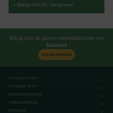
• Bijdrage SGR (€5,- per persoon)
Bekijk hier de andere voorbeeldreizen van
Maleisië
Ontdek Maleisië
CONTACT INFO
OVERIGE INFO
Avila Reizen
Nieuwe Gracht 78
BESTEMMINGEN
KvK: 51111616
2011 NJ, Haarlem
BTW nr.: NL823096415B01
THEMAREIZEN
Afrika
+31 (0) 23 221 0800
Bank: ABN AMRO
Azië
+32 (0) 33 880 226
OVERIGE
Cruises