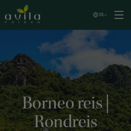
Vlaams
NL
Zoeken
English
Español
Borneo reis |
Rondreis