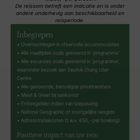
omvatten een mooie rit op de Noord-Borneo
De reissom betreft een indicatie en is onder
Railway en een excursie naar de naburige
andere onderhevig aan beschikbaarheid en
eilanden Gaya en Manukan.
reisperiode.
Inbegrepen
• Overnachtingen in sfeervolle accommodaties
• Alle maaltijden zoals genoemd in 'programma'
• Alle excursies zoals genoemd in 'programma',
waaronder bezoek aan Sepilok Orang Utan
Centre
• Alle genoemde, benodigde privétransfers
• Meet & Greet bij aankomst
• Entreegelden indien van toepassing
• National Geographic of soortgelijke reisgids
• Administratiekosten (t.w.v. €50,- per boeking)
Positieve impact van uw reis: