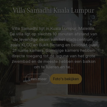
Villa Samadhi Kuala Lumpur
Villa Samadhi ligt in Kuala Lumpur, Maleisië.
De villa ligt op slechts 10 minuten afstand van
de levendige delen van het stadscentrum,
zoals KLCC en Bukit Bintang en beschikt over
21 ruime kamers. Sommige kamers hebben
directe toegang tot de lagune van het grote
zwembad en de meeste hebben een balkon
om te luieren en te…
Lees meer
Foto's bekijken