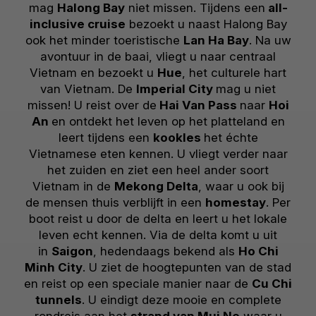
mag
Halong Bay
niet missen. Tijdens een
all-
inclusive cruise
bezoekt u naast Halong Bay
ook het minder toeristische
Lan Ha Bay
. Na uw
avontuur in de baai, vliegt u naar centraal
Vietnam en bezoekt u
Hue
, het culturele hart
van Vietnam. De
Imperial City
mag u niet
missen! U reist over de
Hai Van Pass
naar
Hoi
An
en ontdekt het leven op het platteland en
leert tijdens een
kookles
het échte
Vietnamese eten kennen. U vliegt verder naar
het zuiden en ziet een heel ander soort
Vietnam in de
Mekong Delta
, waar u ook bij
de mensen thuis verblijft in een
homestay
. Per
boot reist u door de delta en leert u het lokale
leven echt kennen. Via de delta komt u uit
in
Saigon
, hedendaags bekend als
Ho Chi
Minh City
. U ziet de hoogtepunten van de stad
en reist op een speciale manier naar de
Cu Chi
tunnels
. U eindigt deze mooie en complete