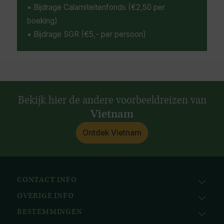
• Bijdrage Calamiteitenfonds (€2,50 per
boeking)
• Bijdrage SGR (€5,- per persoon)
Bekijk hier de andere voorbeeldreizen van
Vietnam
Ontdek Vietnam
CONTACT INFO
OVERIGE INFO
Avila Reizen
Nieuwe Gracht 78
BESTEMMINGEN
KvK: 51111616
2011 NJ, Haarlem