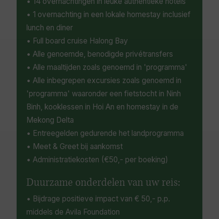
• 14 overnachtingen in leuke authentieke hotels
Terracottapark, Thac Grang en de Marble
• 1 overnachting in een lokale homestay inclusief
Mountains.
lunch en diner
• Full board cruise Halong Bay
• Alle genoemde, benodigde privétransfers
• Alle maaltijden zoals genoemd in 'programma'
• Alle inbegrepen excursies zoals genoemd in
'programma' waaronder een fietstocht in Ninh
Binh, kooklessen in Hoi An en homestay in de
Mekong Delta
• Entreegelden gedurende het landprogramma
• Meet & Greet bij aankomst
• Administratiekosten (€50,- per boeking)
Duurzame onderdelen van uw reis:
• Bijdrage positieve impact van € 50,- p.p.
middels de Avila Foundation