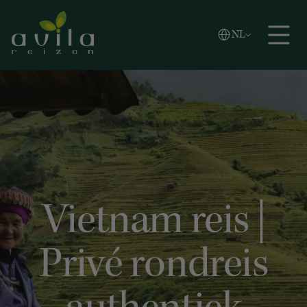
Vlaams
NL
Zoeken
English
Español
Vietnam reis |
Privé rondreis