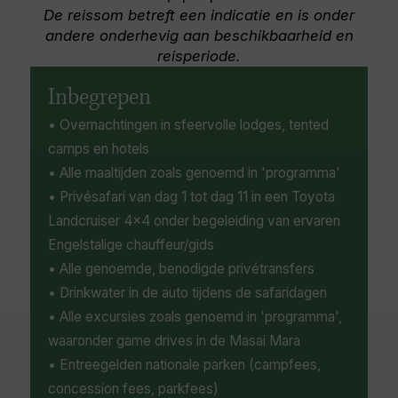
baboon, giraffe, hyena, and diverse birdlife.
De reissom betreft een indicatie en is onder
The conservancy’s blend of striking geology,
andere onderhevig aan beschikbaarheid en
rich biodiversity, and authentic cultural
reisperiode.
encounters creates an unforgettable off-the-
beaten-path experience in Kenya.
Inbegrepen
• Overnachtingen in sfeervolle lodges, tented
camps en hotels
• Alle maaltijden zoals genoemd in 'programma'
• Privésafari van dag 1 tot dag 11 in een Toyota
Landcruiser 4x4 onder begeleiding van ervaren
Engelstalige chauffeur/gids
• Alle genoemde, benodigde privétransfers
• Drinkwater in de auto tijdens de safaridagen
• Alle excursies zoals genoemd in 'programma',
waaronder game drives in de Masai Mara
• Entreegelden nationale parken (campfees,
concession fees, parkfees)