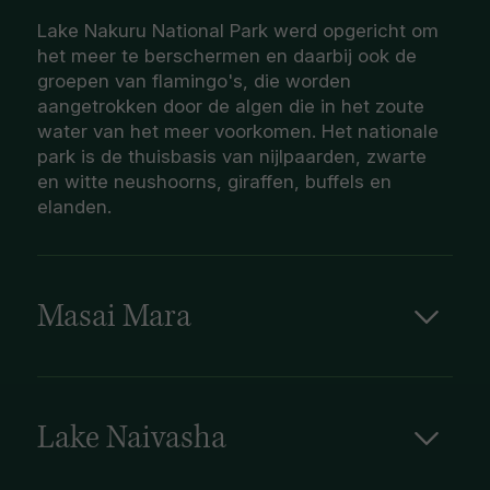
Lake Nakuru National Park werd opgericht om
het meer te berschermen en daarbij ook de
groepen van flamingo's, die worden
aangetrokken door de algen die in het zoute
water van het meer voorkomen. Het nationale
park is de thuisbasis van nijlpaarden, zwarte
en witte neushoorns, giraffen, buffels en
elanden.
Masai Mara
De Masai Mara vormt samen met de Serengeti
in Tanzania Afrika's meest beroemde wildpark.
Het beeld van de acacia bomen op een
eindeloze grasvlakte belichaamt Afrika voor
Lake Naivasha
velen, en voeg daar vervolgens een Maasai
Lake Naivasha is het hoogste meer van de Rift
krijger en wat vee aan toe en het beeld is