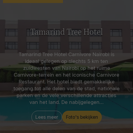
Tamarind Tree Hotel
Tamarind Tree Hotel Carnivore Nairobi is
ideaal gelegen op slechts 5 km ten
zuidwesten van Nairobi op het ruime
Carnivore-terrein en het iconische Carnivore
Restaurant. Het hotel biedt gemakkelijke
toegang tot alle delen van de stad, nationale
parken en de vele verschillende attracties
van het land. De nabijgelegen…
Lees meer
Foto's bekijken