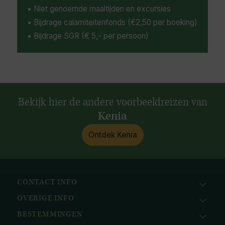
• Niet genoemde maaltijden en excursies
• Bijdrage calamiteitenfonds (€2,50 per boeking)
• Bijdrage SGR (€ 5,- per persoon)
Bekijk hier de andere voorbeeldreizen van
Kenia
Ontdek Kenia
CONTACT INFO
OVERIGE INFO
Avila Reizen
Nieuwe Gracht 78
BESTEMMINGEN
KvK: 51111616
2011 NJ, Haarlem