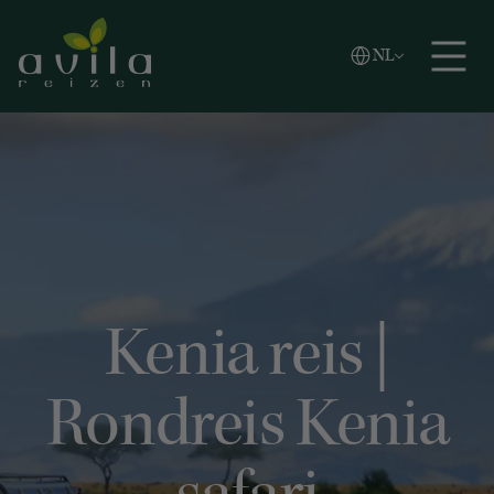
Vlaams
NL
Zoeken
English
Español
Kenia reis |
Rondreis Kenia