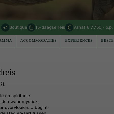
Boutique
15-daagse reis
Vanaf € 7.750,- p.p.
RAMMA
ACCOMMODATIES
EXPERIENCES
BEST
dreis
ya
e en spirituele
nden waar mystiek,
r overvloeien. U begint
 de stad ervaart tussen