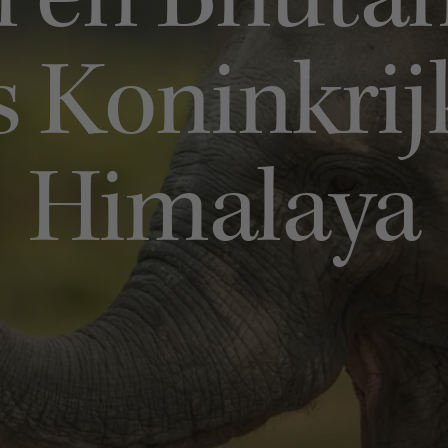
 en Bhutan 
 Koninkrij
Himalaya