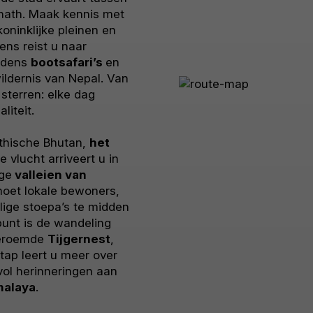
nath. Maak kennis met
oninklijke pleinen en
ens reist u naar
ijdens
bootsafari’s
en
ildernis van Nepal. Van
 sterren: elke dag
liteit.
ythische Bhutan,
het
 vlucht arriveert u in
ige
valleien van
oet lokale bewoners,
ige stoepa’s te midden
unt is de wandeling
beroemde
Tijgernest
,
stap leert u meer over
vol herinneringen aan
malaya
.