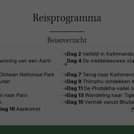
Reisprogramma
Reisoverzicht
Dag 2
Verblijf in Kathmandu
woning van een Aarti-
Dag 4
De middeleeuwse sta
Chitwan Nationaal Park
Dag 7
Terug naar Kathman
utan
Dag 9
Thimphu ontdekken m
a
Dag 11
De Phobjikha-vallei 
ei naar Paro
Dag 13
Wandeling naar Tige
n
Dag 15
Vertrek vanuit Bhuta
Dag 16
Aankomst