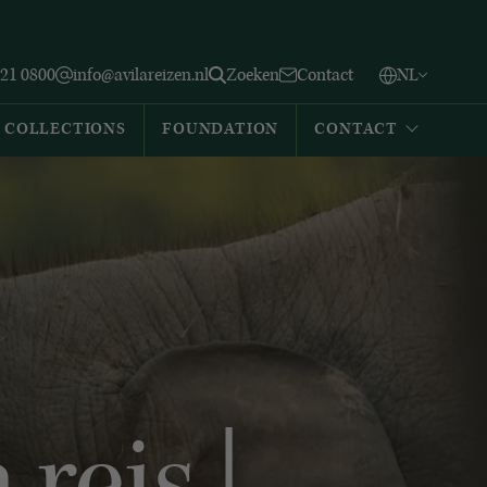
Vlaams
English
Zoeken
221 0800
info@avilareizen.nl
Zoeken
Contact
NL
Español
COLLECTIONS
FOUNDATION
CONTACT