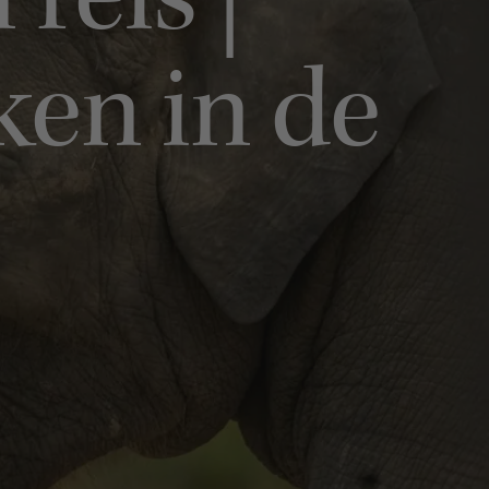
reis |
ken in de