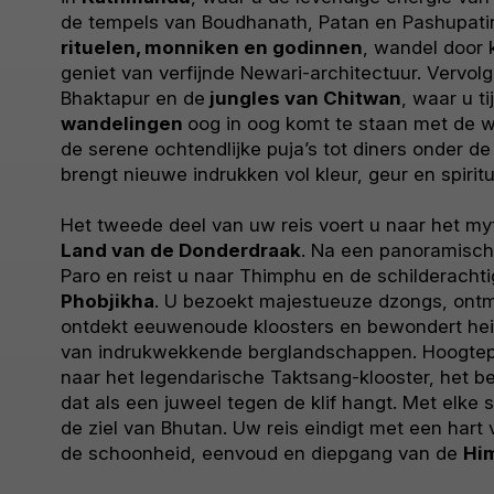
de tempels van Boudhanath, Patan en Pashupati
rituelen, monniken en godinnen
, wandel door k
geniet van verfijnde Newari-architectuur. Vervolg
Bhaktapur en de
jungles van Chitwan
, waar u t
wandelingen
oog in oog komt te staan met de w
de serene ochtendlijke puja’s tot diners onder de
brengt nieuwe indrukken vol kleur, geur en spiritua
Het tweede deel van uw reis voert u naar het m
Land van de Donderdraak
. Na een panoramische
Paro en reist u naar Thimphu en de schilderacht
Phobjikha
. U bezoekt majestueuze dzongs, ontm
ontdekt eeuwenoude kloosters en bewondert heil
van indrukwekkende berglandschappen. Hoogtep
naar het legendarische Taktsang-klooster, het 
dat als een juweel tegen de klif hangt. Met elke 
de ziel van Bhutan. Uw reis eindigt met een hart 
de schoonheid, eenvoud en diepgang van de
Hi