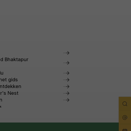
d Bhaktapur
du
et gids
ontdekken
r's Nest
n
Zo
Rei
Pla