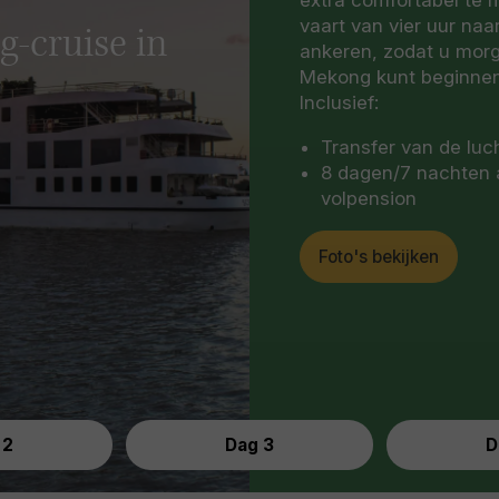
vaart van vier uur naa
g-cruise in
ankeren, zodat u morg
Mekong kunt beginnen
Inclusief:
Transfer van de luc
8 dagen/7 nachten a
volpension
Foto's bekijken
 2
Dag 3
D