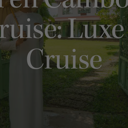
 en Cambodj
cruise: Lux
Cruise