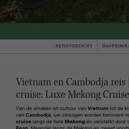
REISOVERZICHT
DAGPROG
Vietnam en Cambodja reis 
cruise: Luxe Mekong Cruis
Van de smaken en cultuur van
Vietnam
tot de k
van
Cambodja
, uw zintuigen worden betoverd 
cruise
langs de hele
Mekong
en versterkt door
Reap
. Meander langs de Mekong en zweef voorbi