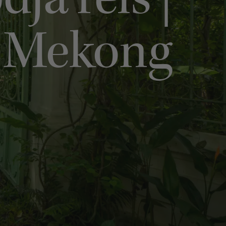
a reis |
e Mekong