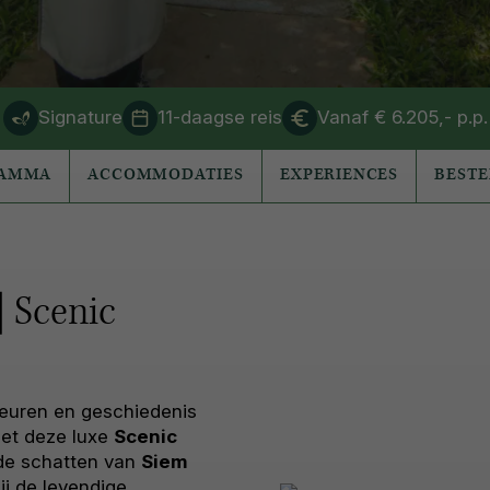
Signature
11-daagse reis
Vanaf € 6.205,- p.p.
RAMMA
ACCOMMODATIES
EXPERIENCES
BEST
| Scenic
e
leuren en geschiedenis
met deze luxe
Scenic
 de schatten van
Siem
j de levendige