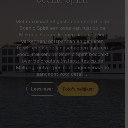
Scenic Spirit
Met maximaal 68 gasten aan boord is de
Scenic Spirit een oase van rust op de
Mekong. Gasten kunnen de omgeving
verkennen, ontspannen en genieten
terwijl exotische landschappen aan hen
voorbijtrekken. De Scenic Spirit beschikt
over de grootste instapsuites op de
Mekong, ontworpen met ongeëvenaarde
aandacht voor detail.…
Lees meer
Foto's bekijken