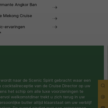
harmante Angkor Ban
de Mekong Cruise
ic-ervaringen
wordt naar de Scenic Spirit gebracht waar een
Zo
ocktailreceptie van de Cruise Director op uw
ens het schip om alle luxe voorzieningen te
Rei
ervol welkomstdiner trekt u zich terug in uw
rsoonlijke butler altijd klaarstaat om uw verblijf
Pla
maken. De avond eindigt met een ontspannen