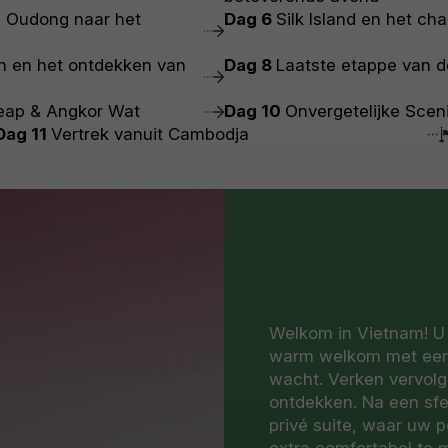
 Oudong naar het
Dag 6
Silk Island en het c
en en het ontdekken van
Dag 8
Laatste etappe van 
eap & Angkor Wat
Dag 10
Onvergetelijke Scen
Dag 11
Vertrek vanuit Cambodja
Welkom in Vietnam! U 
warm welkom met een c
wacht. Verken vervolg
ontdekken. Na een sfe
privé suite, waar uw pe
extra comfortabel te 