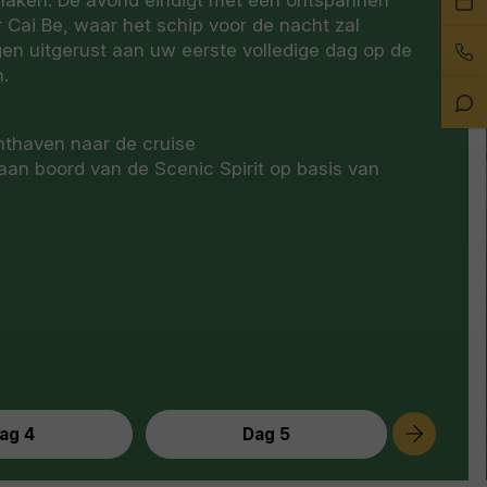
r Cai Be, waar het schip voor de nacht zal
ee
en uitgerust aan uw eerste volledige dag op de
Bel
afs
.
on
Sta
Ch
hthaven naar de cruise
an boord van de Scenic Spirit op basis van
ag 4
Dag 5