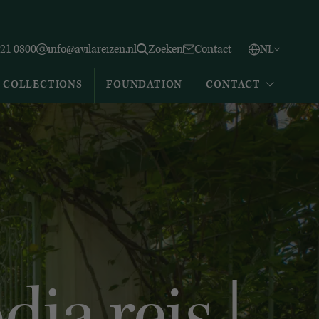
Vlaams
English
Zoeken
221 0800
info@avilareizen.nl
Zoeken
Contact
NL
Español
COLLECTIONS
FOUNDATION
CONTACT