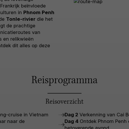
 Frankrijk beïnvloede
ulturen in
Phnom Penh
 de
Tonle-rivier
die het
rgt de prachtige
nicatieroutes van
s en relikwieën
ntdek dit alles op deze
Reisprogramma
Reisoverzicht
ng-cruise in Vietnam
Dag 2
Verkenning van Cai B
ar naar de
Dag 4
Ontdek Phnom Penh e
betoverende avond