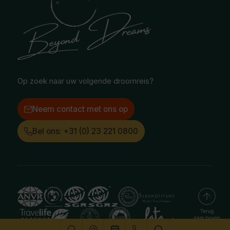
Blog
Noord-Amerika
Safari & Wildlife reizen
Reisvoorwaarden
Oceanië
Selfdrive reizen
Vacatures
Poolgebied
Treinreizen
Facebook
Instagram
LinkedIn
Op zoek naar uw volgende droomreis?
Neem contact met ons op
Bel ons: +31 (0) 23 221 0800