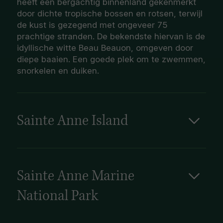
heeft een bergachtig binnenland gekenmerkt
door dichte tropische bossen en rotsen, terwijl
de kust is gezegend met ongeveer 75
prachtige stranden. De bekendste hiervan is de
idyllische witte Beau Beauon, omgeven door
diepe baaien. Een goede plek om te zwemmen,
snorkelen en duiken.
Sainte Anne Island
Sainte Anne, gelegen tegen een imposante
berg bedekt met weelderige vegetatie en
begrensd door het Marine National Park van
Mahé, is het grootste eiland van de Seychellen.
Sainte Anne Marine
Reizigers die op zoek zijn naar een idyllische
National Park
tropische vakantiebestemming met
palmbomen omzoomde zandstranden en
Het Sainte Anne Marine National Park ligt net
kristalhelder turquoise water, hoeven niet