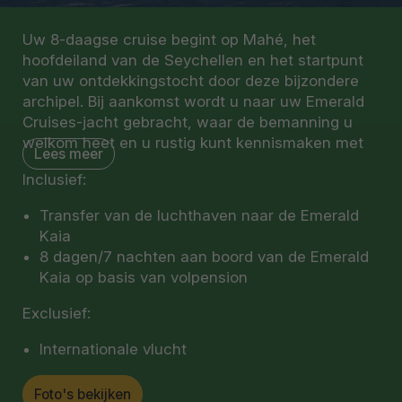
Uw 8-daagse cruise begint op Mahé, het
hoofdeiland van de Seychellen en het startpunt
van uw ontdekkingstocht door deze bijzondere
archipel. Bij aankomst wordt u naar uw Emerald
Cruises-jacht gebracht, waar de bemanning u
welkom heet en u rustig kunt kennismaken met
Lees meer
het schip. Terwijl u zich installeert in uw suite en
Inclusief:
het dek verkent, krijgt u direct een eerste indruk
van het ontspannen tempo en het comfort aan
Transfer van de luchthaven naar de Emerald
boord. In de loop van de middag licht het schip
Kaia
het anker en laat u Mahé langzaam achter u, op
8 dagen/7 nachten aan boord van de Emerald
weg naar de volgende bestemming.
Kaia op basis van volpension
U vaart richting het rustige Sainte Anne Channel,
Exclusief:
onderdeel van een beschermd maritiem gebied
dat bekendstaat om zijn heldere water en groene
Internationale vlucht
eilandjes. Dit is een prachtige eerste
kennismaking met de natuurlijke schoonheid van
Foto's bekijken