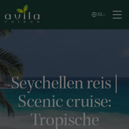
Vlaams
NL
Zoeken
English
Español
Seychellen reis |
Scenic cruise:
Tropische